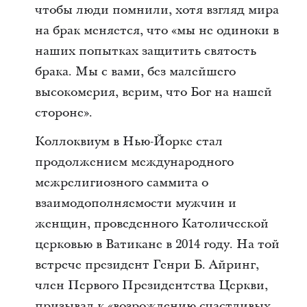
чтобы люди помнили, хотя взгляд мира
на брак меняется, что «мы не одиноки в
наших попытках защитить святость
брака. Мы с вами, без малейшего
высокомерия, верим, что Бог на нашей
стороне».
Коллоквиум в Нью-Йорке стал
продолжением международного
межрелигиозного саммита о
взаимодополняемости мужчин и
женщин, проведенного Католической
церковью в Ватикане в 2014 году. На той
встрече президент Генри Б. Айринг,
член Первого Президентства Церкви,
призывал к «возрождению счастливых