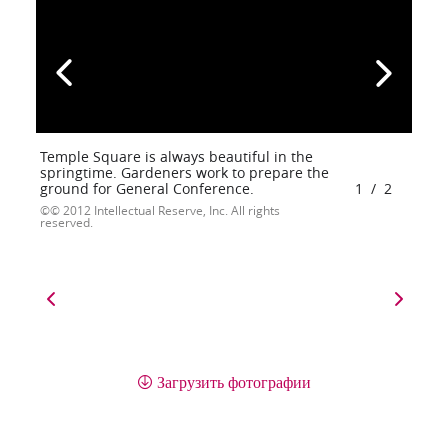
Temple Square is always beautiful in the
springtime. Gardeners work to prepare the
ground for General Conference.
1
/
2
© 2012 Intellectual Reserve, Inc. All rights
reserved.
Загрузить фотографии