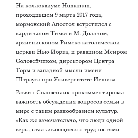
На коллоквиуме Humanum,
проходившем 9 марта 2017 года,
мормонский Апостол встретился с
кардиналом Тимоти М. Доланом,
архиепископом Римско-католической
церкви Нью-Йорка, и раввином Меиром
Соловейчиком, директором Центра
Торы и западной мысли имени
Штрауса при Университете Иешива.
Раввин Соловейчик прокомментировал
важность обсуждения вопросов семьи в
мире с таким разнообразием культур.
«Как же замечательно, что люди одной
веры, сталкивающиеся с трудностями