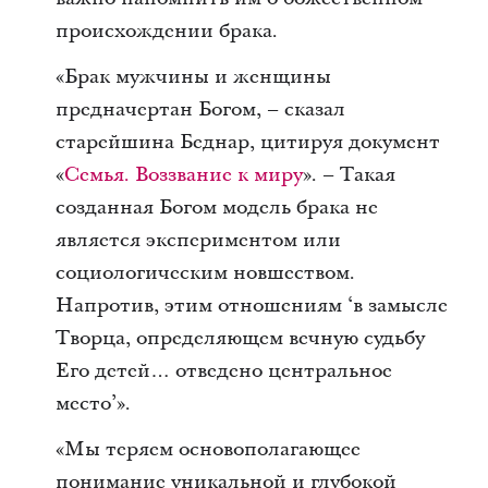
происхождении брака.
«Брак мужчины и женщины
предначертан Богом, – сказал
старейшина Беднар, цитируя документ
«
Семья. Воззвание к миру
». – Такая
созданная Богом модель брака не
является экспериментом или
социологическим новшеством.
Напротив, этим отношениям ‘в замысле
Творца, определяющем вечную судьбу
Его детей… отведено центральное
место’».
«Мы теряем основополагающее
понимание уникальной и глубокой