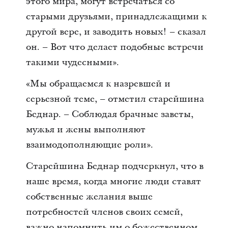
этого мира, могут встречаться со
старыми друзьями, принадлежащими к
другой вере, и заводить новых! – сказал
он. – Вот что делает подобные встречи
такими чудесными».
«Мы обращаемся к назревшей и
серьезной теме, – отметил старейшина
Беднар. – Соблюдая брачные заветы,
мужья и жены выполняют
взаимодополняющие роли».
Старейшина Беднар подчеркнул, что в
наше время, когда многие люди ставят
собственные желания выше
потребностей членов своих семей,
важно напомнить им о божественном