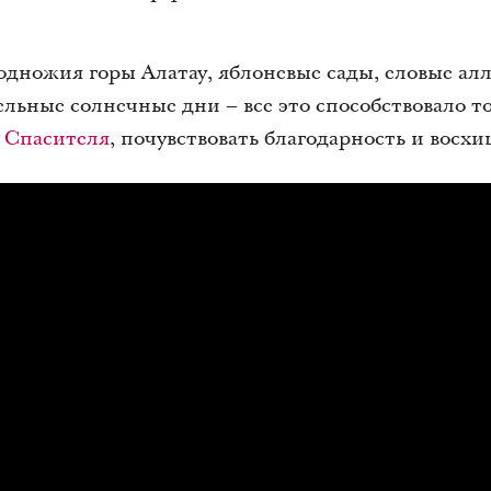
дножия горы Алатау, яблоневые сады, еловые ал
ельные солнечные дни – все это способствовало 
ь
Спасителя
, почувствовать благодарность и восх