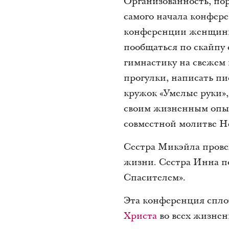
Организованность, пор
самого начала конфере
конференции женщины 
пообщаться по скайпу с
гимнастику на свежем 
прогулки, написать пи
кружок «Умелые руки»,
своим жизненным опыт
совместной молитве Н
Сестра Микэйла прове
жизни. Сестра Инна по
Спасителем».
Эта конференция сплот
Христа
во всех жизнен