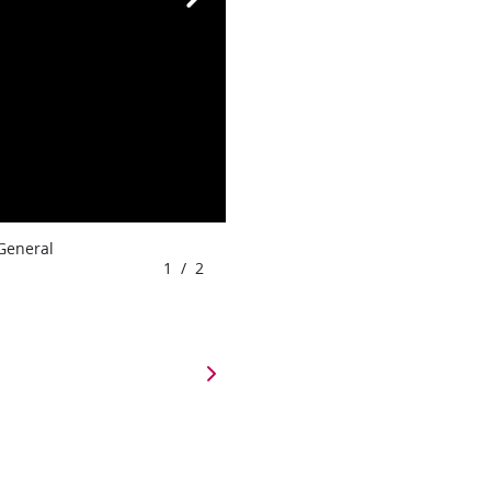
 General
1
/
2