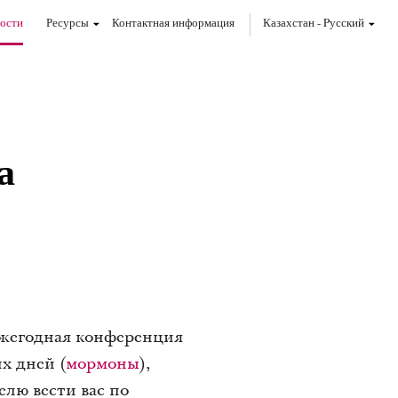
ости
Ресурсы
Контактная информация
Казахстан
-
Pусский
а
 ежегодная конференция
х дней (
мормоны
),
лю вести вас по