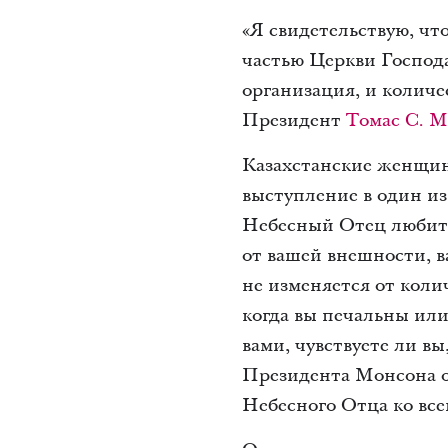
«Я свидетельствую, что
частью Церкви Господа
организация, и количе
Президент
Томас С. 
Казахстанские женщин
выступление в один и
Небесный Отец любит в
от вашей внешности, в
не изменяется от коли
когда вы печальны или
вами, чувствуете ли вы
Президента Монсона о
Небесного Отца ко все