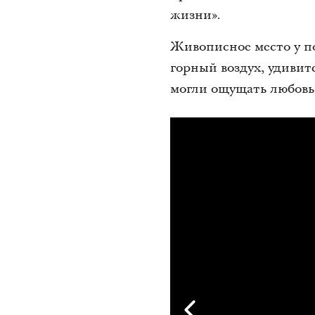
жизни».
Живописное место у по
горный воздух, удивит
могли ощущать любов