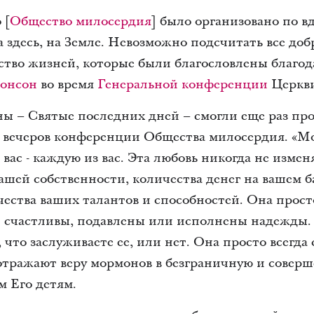
 [
Общество милосердия
] было организовано по в
 здесь, на Земле. Невозможно подсчитать все добр
ство жизней, которые были благословлены благодар
Монсон
во время
Генеральной конференции
Церкви 
ы – Святые последних дней – смогли еще раз про
з вечеров конференции Общества милосердия. «Мо
ас - каждую из вас. Эта любовь никогда не измен
ашей собственности, количества денег на вашем б
чества ваших талантов и способностей. Она просто
 счастливы, подавлены или исполнены надежды. 
, что заслуживаете ее, или нет. Она просто всегда 
тражают веру мормонов в безграничную и совер
м Его детям.