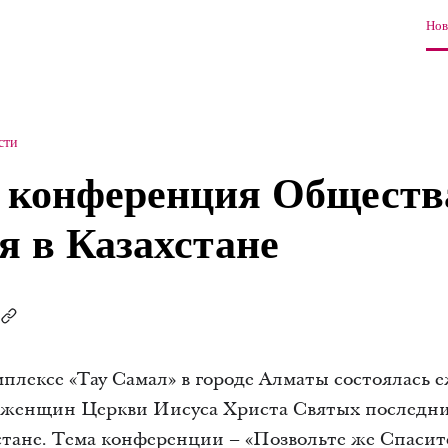
Нов
сти
 конференция Обществ
я в Казахстане
плексе «Тау Самал» в городе Алматы состоялась
женщин Церкви Иисуса Христа Святых последни
тане. Тема конференции – «Позвольте же Спасите