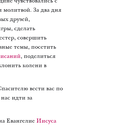
щине чувствовались с
 молитвой. За два дня
ых друзей,
игры, сделать
естер, совершить
овные темы, посетить
писаний
, поделиться
клонить колени в
пасителю вести вас по
нас идти за
 на Евангелие
Иисуса