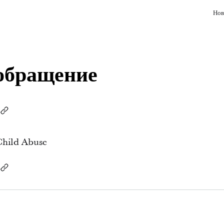
Нов
обращение
Child Abuse