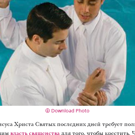
Download Photo
суса Христа Святых последних дней требует пол
ющим
власть священства
для того, чтобы крестить.