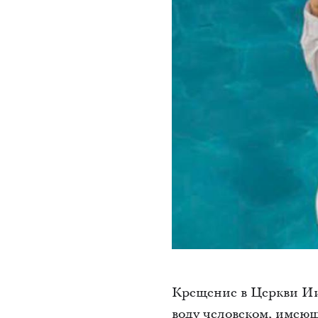
Крещение в Церкви Ии
воду человеком, име