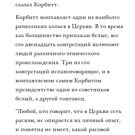
сказал Корбитт.
Корбитт возглавляет один из наиболее
разноликих кольев в Церкви. В то время
как большинство прихожан белые, все
его двенадцать конгрегаций включают
людей различного этнического
происхождения. Три из его
конгрегаций испаноговорящие, и в
возглавляемом самим Корбитом
президентстве один из советников
белый, а другой тонганец.
“Любой, кто говорит, что в Церкви есть
расизм, не опирается на личный опыт,
и понятия не имеет, какой расовой