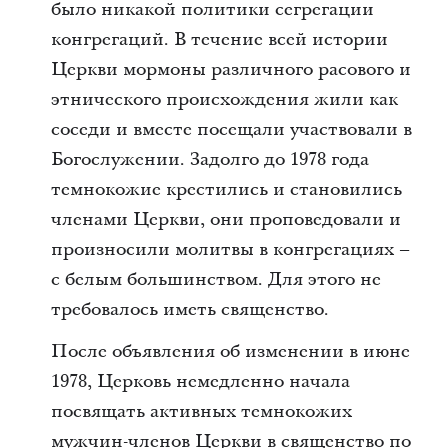
было никакой политики сегрегации
конгрегаций. В течение всей истории
Церкви мормоны различного расового и
этнического происхождения жили как
соседи и вместе посещали участвовали в
Богослужении. Задолго до 1978 года
темнокожие крестились и становились
членами Церкви, они проповедовали и
произносили молитвы в конгрегациях –
с белым большинством. Для этого не
требовалось иметь священство.
После объявления об изменении в июне
1978, Церковь немедленно начала
посвящать активных темнокожих
мужчин-членов Церкви в священство по