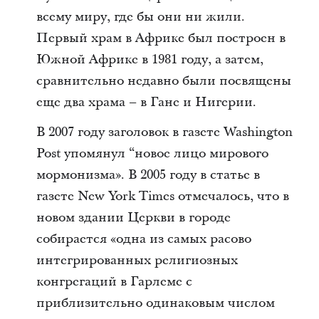
всему миру, где бы они ни жили.
Первый храм в Африке был построен в
Южной Африке в 1981 году, а затем,
сравнительно недавно были посвящены
еще два храма – в Гане и Нигерии.
В 2007 году заголовок в газете Washington
Post упомянул “новое лицо мирового
мормонизма». В 2005 году в статье в
газете New York Times отмечалось, что в
новом здании Церкви в городе
собирается «одна из самых расово
интегрированных религиозных
конгрегаций в Гарлеме с
приблизительно одинаковым числом