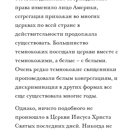
права изменило лицо Америки,
сегрегация прихожан во многих
церквах по всей стране в
действительности продолжала
существовать. Большинство
темнокожих посещали церкви вместе с
темнокожими, а белые – с белыми.
Очень редко темнокожие священники
проповедовали белым конгрегациям, и
дискриминация в других формах все
еще существовала многие годы.
Однако, ничего подобного не
произошло в Церкви Иисуса Христа
Святых последних дней. Никогда не