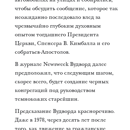
чтобы обсудить сообщение, которое так
неожиданно последовало влед за
чрезвычайно глубоким духовным
опытом тогдашнего Президента
Церкви, Спенсера В. Кимбалла и его
собратьев-Апостолов.
В журнале Newsweek Вудворд далее
предположил, что следующим шагом,
скорее всего, будет создание черных
конгрегаций под руководством
темнокожих старейшин.
Предсказание Вудворда красноречиво.
Даже в 1978, через десять лет после
того, как движение за гражданские