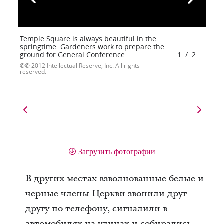
Temple Square is always beautiful in the
springtime. Gardeners work to prepare the
ground for General Conference.
1
/
2
© 2012 Intellectual Reserve, Inc. All rights
reserved.
Загрузить фотографии
В других местах взволнованные белые и
черные члены Церкви звонили друг
другу по телефону, сигналили в
автомобилях на улицах и собирались,