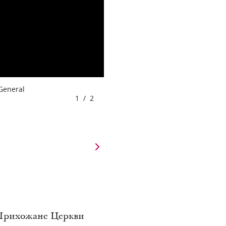
 General
1
/
2
 Прихожане Церкви