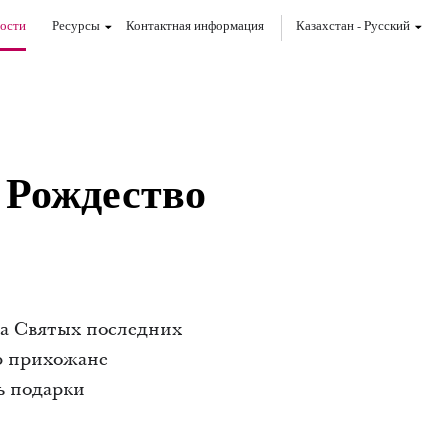
ости
Ресурсы
Контактная информация
Казахстан
-
Pусский
 Рождество
та Святых последних
ер прихожане
ь подарки