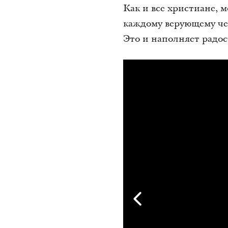
Как и все христиане,
каждому верующему че
Это и наполняет радос