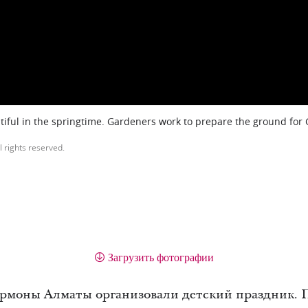
iful in the springtime. Gardeners work to prepare the ground for
l rights reserved.
Загрузить фотографии
 мормоны Алматы организовали детский праздник.