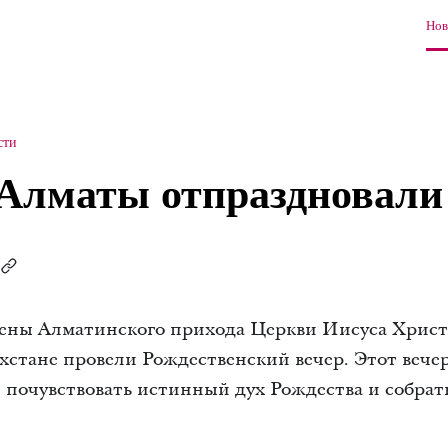
Нов
сти
лматы отпраздновали
 члены Алматинского прихода Церкви Иисуса Хрис
хстане провели Рождественский вечер. Этот веч
 почувствовать истинный дух Рождества и собрат