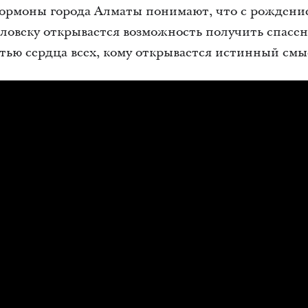
 мормоны города Алматы понимают, что с рождени
ловеку открывается возможность получить спасен
тью сердца всех, кому открывается истинный смы