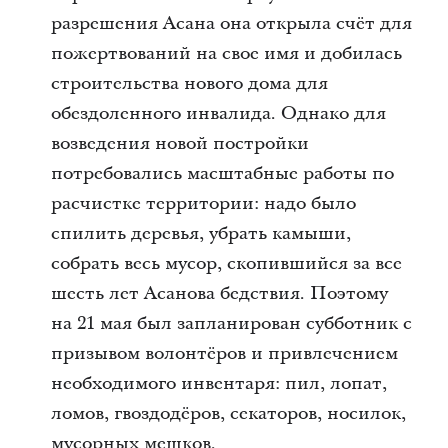
разрешения Асана она открыла счёт для
пожертвований на свое имя и добилась
строительства нового дома для
обездоленного инвалида. Однако для
возведения новой постройки
потребовались масштабные работы по
расчистке территории: надо было
спилить деревья, убрать камыши,
собрать весь мусор, скопившийся за все
шесть лет Асанова бедствия. Поэтому
на 21 мая был запланирован субботник с
призывом волонтёров и привлечением
необходимого инвентаря: пил, лопат,
ломов, гвоздодёров, секаторов, носилок,
мусорных мешков.