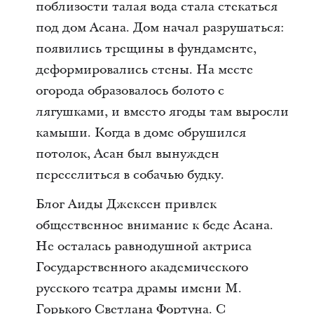
поблизости талая вода стала стекаться
под дом Асана. Дом начал разрушаться:
появились трещины в фундаменте,
деформировались стены. На месте
огорода образовалось болото с
лягушками, и вместо ягоды там выросли
камыши. Когда в доме обрушился
потолок, Асан был вынужден
переселиться в собачью будку.
Блог Аиды Джексен привлек
общественное внимание к беде Асана.
Не осталась равнодушной актриса
Государственного академического
русского театра драмы имени М.
Горького Светлана Фортуна. С