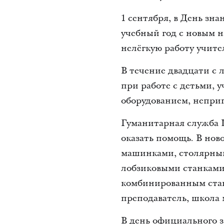
1 сентября, в День зн
учебный год с новым н
нелёгкую работу учите
В течение двадцати с
при работе с детьми, 
оборудованием, непри
Гуманитарная служба 
оказать помощь. В нов
машинками, столярным
лобзиковыми станками
комбинированным станк
преподаватель, школа м
В день официального з