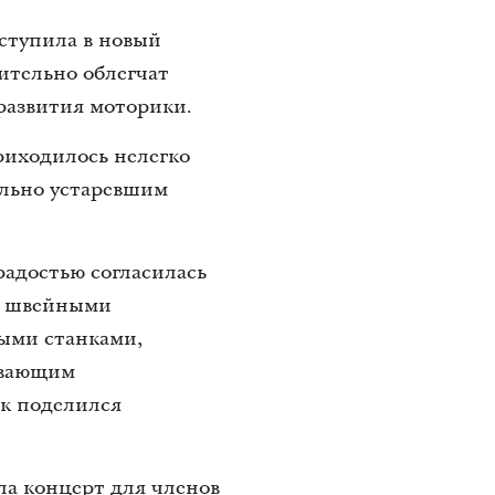
ступила в новый
ительно облегчат
 развития моторики.
риходилось нелегко
ельно устаревшим
адостью согласилась
ми швейными
ыми станками,
ывающим
ак поделился
ала концерт для членов