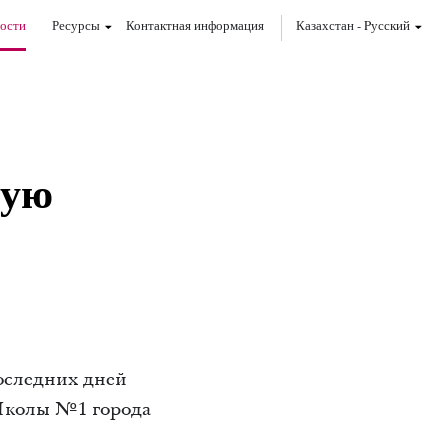
ости
Ресурсы
Контактная информация
Казахстан
-
Pусский
ную
оследних дней
Школы №1 города