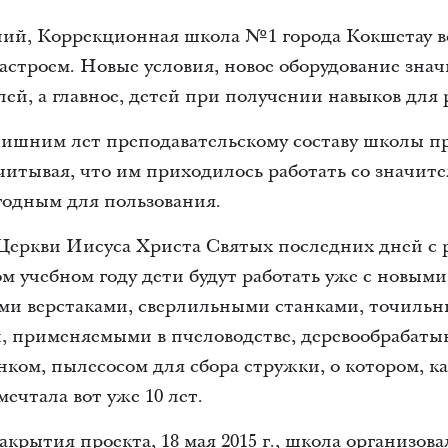
аний, Коррекционная школа №1 города Кокшетау в
астроем. Новые условия, новое оборудование знач
лей, а главное, детей при получении навыков для
 лишним лет преподавательскому составу школы п
учитывая, что им приходилось работать со значит
годным для пользования.
Церкви Иисуса Христа Святых последних дней с р
ом учебном году дети будут работать уже с новы
и верстаками, сверлильными станками, точильн
, применяемыми в пчеловодстве, деревообрабат
ом, пылесосом для сбора стружки, о котором, к
ечтала вот уже 10 лет.
акрытия проекта, 18 мая 2015 г., школа организов