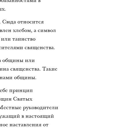
бязанностями в
ых.
. Сюда относится
влен хлебом, а символ
о или таинство
сителями священства.
ов общины или
ина священства. Такие
инами общины.
себе принцип
общин Святых
 Местные руководители
служащий в настоящий
ное наставления от