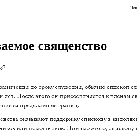
Нов
аемое священство
граничения по сроку служения, обычно епископ с
ти лет. После этого он присоединяется к членам 
ение за пределами ее границ.
енства оказывают поддержку епископу в выполнен
тников или помощников. Помимо этого, епископу 