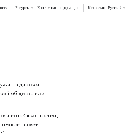
ости
Ресурсы
Контактная информация
Казахстан
-
Pусский
лужит в данном
своей общины или
ии его обязанностей,
помогает совет