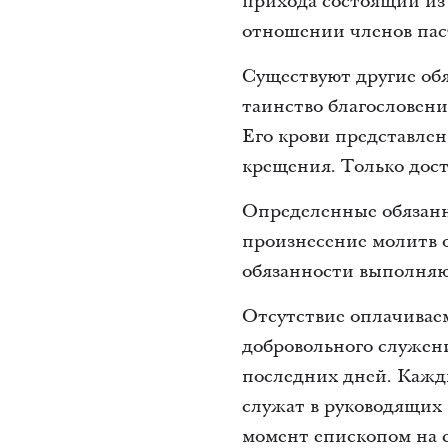
прихода состоящий и
отношении членов паст
Существуют другие об
таинство благословени
Его крови представлен
крещения. Только дос
Определенные обязанн
произнесение молитв о
обязанности выполняю
Отсутствие оплачивае
добровольного служен
последних дней. Кажд
служат в руководящих 
момент епископом на с