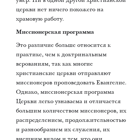
умер. Ни в одной другой христианской
церкви нет ничего похожего на
храмовую работу.
Миссионерская программа
Это различие больше относится к
практике, чем к доктринальным
верованиям, так как многие
христианские церкви отправляют
миссионеров проповедовать Евангелие.
Однако, миссионерская программа
Церкви легко узнаваема и отличается
большим количеством миссионеров, их
распределением, продолжительностью
и разнообразием их служения, их
внешним видом и тем, что они