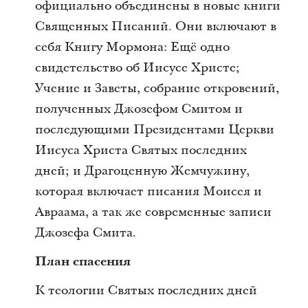
официально объединены в новые книги
Священных Писаний. Они включают в
себя Книгу Мормона: Ещё одно
свидетельство об Иисусе Христе;
Учение и Заветы, собрание откровений,
полученных Джозефом Смитом и
последующими Президентами Церкви
Иисуса Христа Святых последних
дней; и Драгоценную Жемчужину,
которая включает писания Моисея и
Авраама, а так же современные записи
Джозефа Смита.
План спасения
К теологии Святых последних дней