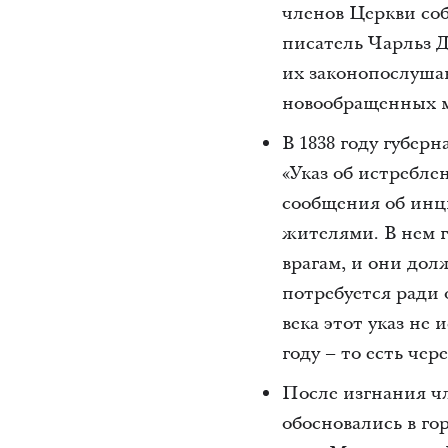
членов Церкви соб
писатель Чарльз 
их законопослуша
новообращенных м
В 1838 году губер
«Указ об истребле
сообщения об инц
жителями. В нем г
врагам, и они дол
потребуется ради 
века этот указ не
году – то есть чере
После изгнания ч
обосновались в г