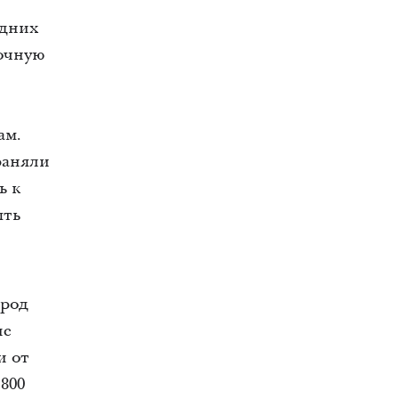
едних
ночную
ам.
раняли
ь к
ять
ород
ле
и от
 800