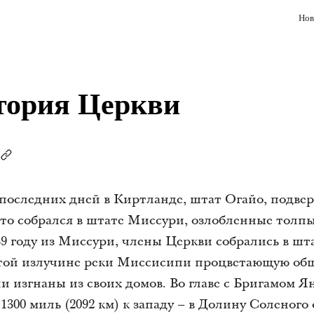
Нов
тория Церкви
 последних дней в Киртланде, штат Огайо, подве
кто собрался в штате Миссури, озлобленные толпы
39 году из Миссури, члены Церкви собрались в ш
той излучине реки Миссисипи процветающую общ
ли изгнаны из своих домов. Во главе с Бригамом 
300 миль (2092 км) к западу – в Долину Соленого 