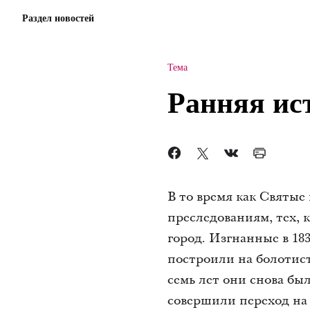
Раздел новостей
Тема
Ранняя ис
В то время как Святые
преследованиям, тех, 
город. Изгнанные в 18
построили на болотис
семь лет они снова бы
совершили переход на 1