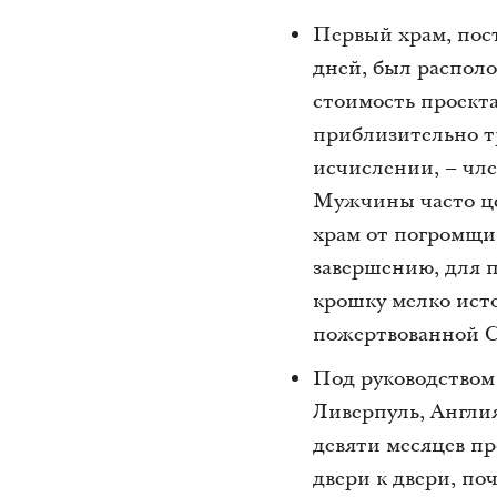
Первый храм, пос
дней, был распол
стоимость проекта
приблизительно т
исчислении, – чл
Мужчины часто це
храм от погромщик
завершению, для п
крошку мелко ист
пожертвованной 
Под руководством
Ливерпуль, Англия
девяти месяцев пр
двери к двери, поч