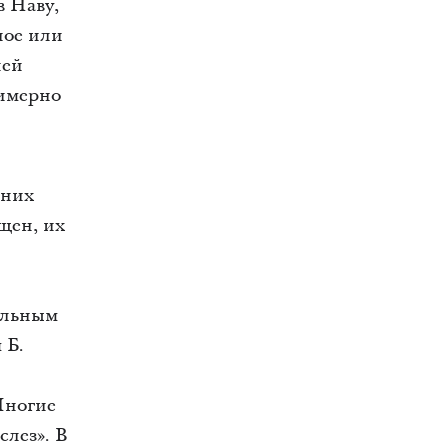
в Наву,
ное или
ней
римерно
дних
щен, их
альным
 Б.
Многие
слез». В