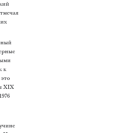
ский
Отмечая
ких
орный
верные
ными
к к
 это
ы XIX
1976
лучине