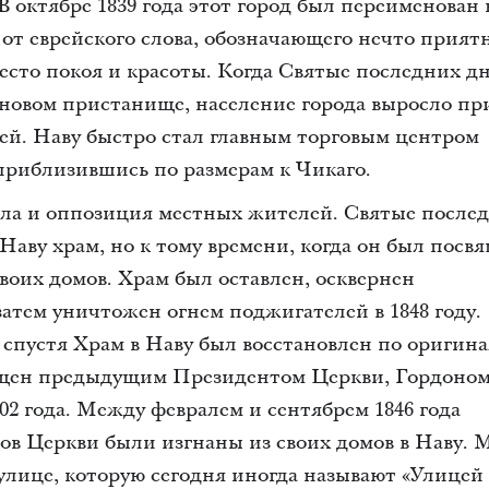
 октябре 1839 года этот город был переименован 
е от еврейского слова, обозначающего нечто прият
есто покоя и красоты. Когда Святые последних д
м новом пристанище, население города выросло п
ей. Наву быстро стал главным торговым центром
приблизившись по размерам к Чикаго.
сла и оппозиция местных жителей. Святые после
Наву храм, но к тому времени, когда он был посвя
своих домов. Храм был оставлен, осквернен
атем уничтожен огнем поджигателей в 1848 году.
 спустя Храм в Наву был восстановлен по оригин
щен предыдущим Президентом Церкви, Гордоном
02 года. Между февралем и сентябрем 1846 года
ов Церкви были изгнаны из своих домов в Наву. 
улице, которую сегодня иногда называют «Улицей 