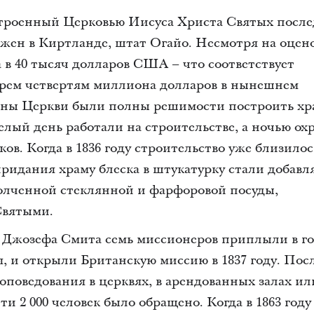
троенный Церковью Иисуса Христа Святых посл
ожен в Киртланде, штат Огайо. Несмотря на оце
 в 40 тысяч долларов США – что соответствует
рем четвертям миллиона долларов в нынешнем
ены Церкви были полны решимости построить хр
лый день работали на строительстве, а ночью ох
ов. Когда в 1836 году строительство уже близилос
ридания храму блеска в штукатурку стали добавл
олченной стеклянной и фарфоровой посуды,
Святыми.
 Джозефа Смита семь миссионеров приплыли в г
, и открыли Британскую миссию в 1837 году. Пос
оповедования в церквях, в арендованных залах ил
ти 2 000 человек было обращено. Когда в 1863 году