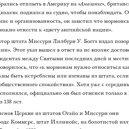
рались отплыть в Америку на «
», британ
Амазонке
Диккенс поднялся на судно, чтобы понаблюдать. 
ние и организованность, он заметил что мормонс
ожно отнести к «цвету английской нации».
натор штата Миссури Лилбурн У. Боггз издал поз
нии». Этот указ вышел в ответ на не вполне досто
идентах между Святыми последних дней и мест
оворилось, что «к мормонам нужно относиться ка
жны быть истреблены или изгнаны из штата, если
общественного спокойствия». Хотя уже с середин
 исполнялся, официально он был отменен только в 
з 138 лет.
ленов Церкви из штатов Огайо и Миссури они
ороде Коммерс, штат Иллинойс, на болотистой из