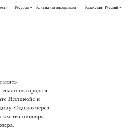
ости
Ресурсы
Контактная информация
Казахстан
-
Pусский
ргались
 гнали из города в
тате Иллинойс и
ину. Однако через
Янгом эти пионеры
озера.