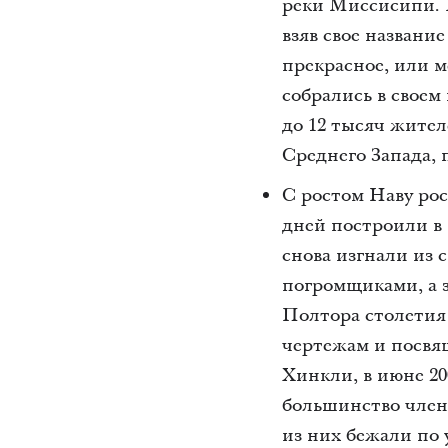
реки Миссисипи. В
взяв свое названи
прекрасное, или м
собрались в свое
до 12 тысяч жител
Среднего Запада, 
С ростом Наву ро
дней построили в 
снова изгнали из 
погромщиками, а з
Полтора столетия
чертежам и посвя
Хинкли, в июне 20
большинство член
из них бежали по 