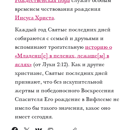
Рождественская пора
служит особым
временем чествования рождения
Иисуса Христа
.
Каждый год Святые последних дней
собираются с семьей и друзьями и
вспоминают трогательную
историю о
«Младенц[е] в пеленах, лежаще[м] в
яслях»
(от Луки 2:12). Как и другие
христиане, Святые последних дней
признают, что без искупительной
жертвы и победоносного Воскресения
Спасителя Его рождение в Вифлееме не
имело бы такого значения, какое оно
имеет сегодня.