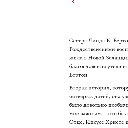
Сестра Линда К. Берт
Рождественскими воспо
жила в Новой Зеландии 
благословение утешени
Бертон.
Вторая история, котор
четверых детей, она уз
было довольно необычны
мне важным, – это был
Отце, Иисусе Христе 