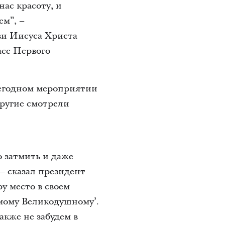
ас красоту, и
ем”, –
и Иисуса Христа
асе Первого
ежегодном мероприятии
ругие смотрели
 затмить и даже
 – сказал президент
у место в своем
амому Великодушному’.
акже не забудем в