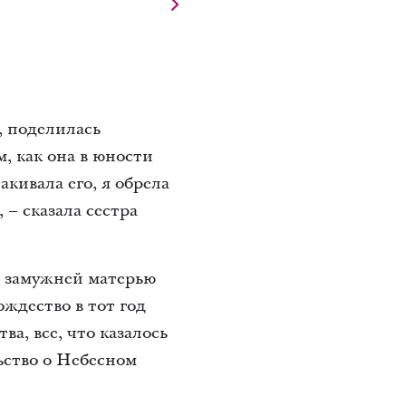
, поделилась
, как она в юности
акивала его, я обрела
 – сказала сестра
ой замужней матерью
ождество в тот год
а, все, что казалось
ьство о Небесном