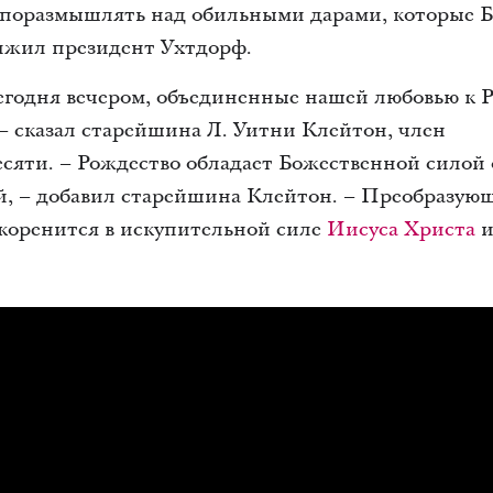
поразмышлять над обильными дарами, которые Бо
олжил президент Ухтдорф.
егодня вечером, объединенные нашей любовью к 
– сказал старейшина Л. Уитни Клейтон, член
яти. – Рождество обладает Божественной силой 
ей, – добавил старейшина Клейтон. – Преобразую
коренится в искупительной силе
Иисуса Христа
и