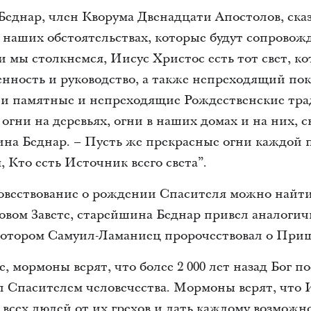
еднар, член Кворума Двенадцати Апостолов, сказ
наших обстоятельствах, которые будут сопровожд
и мы столкнемся, Иисус Христос есть тот свет, к
ренность и руководство, а также непреходящий по
ши памятные и непреходящие Рождественские тр
огни на деревьях, огни в наших домах и на них, с
на Беднар. – Пусть же прекрасные огни каждой
 Кто есть Источник всего света”.
овествование о рождении Спасителя можно найти 
овом Завете, старейшина Беднар привел аналогич
 котором Самуил-Ламаниец пророчествовал о При
, мормоны верят, что более 2 000 лет назад Бог 
л Спасителем человечества. Мормоны верят, что
 всех людей от их грехов и дать каждому возможно