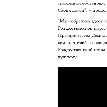
спокойной обстановке 
Своих детей”, – прод
“Мы собрались здесь с
Рождественской поре, 
Президентства Семидес
семьи, друзей и сосед
Рождественской поры 
лучшему”.