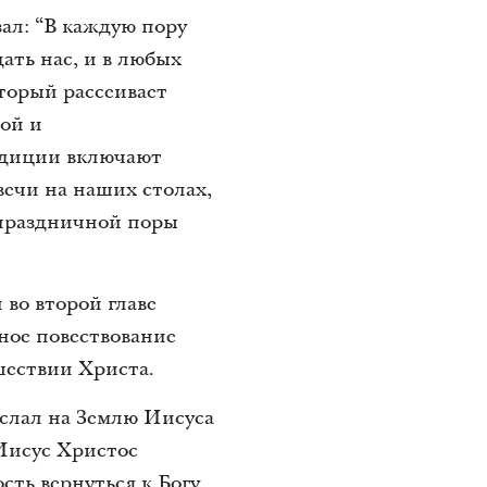
ал: “В каждую пору
ать нас, и в любых
оторый рассеивает
кой и
адиции включают
вечи на наших столах,
 праздничной поры
во второй главе
ное повествование
шествии Христа.
послал на Землю Иисуса
 Иисус Христос
сть вернуться к Богу