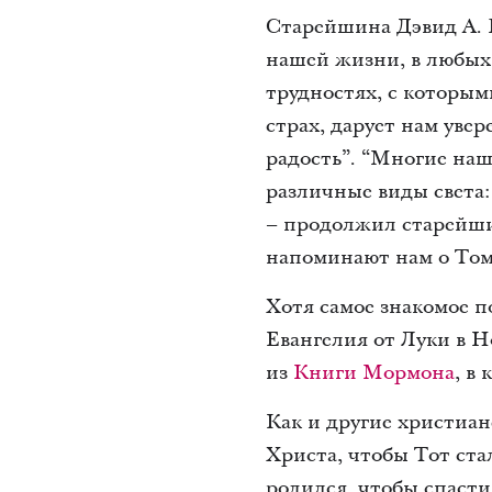
Старейшина Дэвид A. Б
нашей жизни, в любых 
трудностях, с которым
страх, дарует нам уве
радость”. “Многие на
различные виды света: 
– продолжил старейши
напоминают нам о Том,
Хотя самое знакомое п
Евангелия от Луки в Н
из
Книги Мормона
, в
Как и другие христиане
Христа, чтобы Тот ста
родился, чтобы спасти