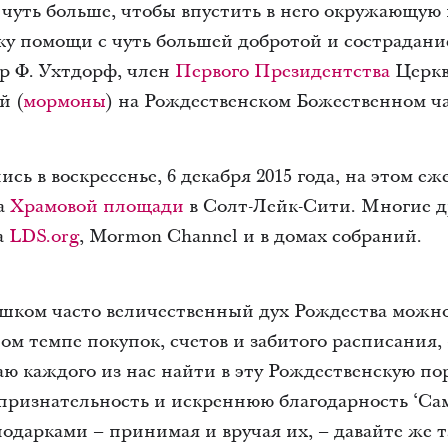
 чуть больше, чтобы впустить в него окружающую н
у помощи с чуть большей добротой и сострадани
р Ф. Ухтдорф, член
Первого Президентства
Церкв
й (
мормоны
) на Рождественском Божественном ч
ись в воскресенье, 6 декабря 2015 года, на этом 
а
Храмовой площади
в Солт-Лейк-Сити. Многие д
а
LDS.org
, Mormon Channel и в домах собраний.
ишком часто величественный дух Рождества можно
ом темпе покупок, счетов и забитого расписания,
ю каждого из нас найти в эту Рождественскую пор
 признательность и искреннюю благодарность ‘С
подарками – принимая и вручая их, – давайте же т