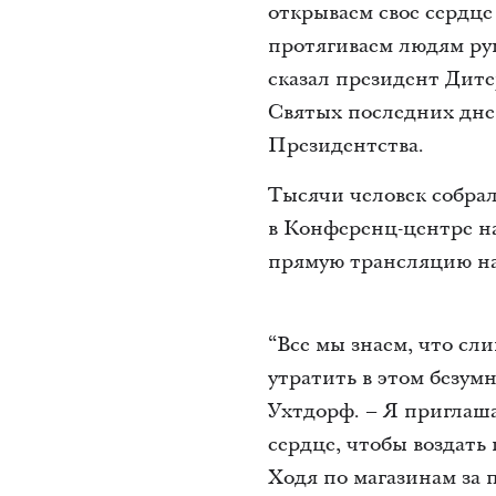
открываем свое сердце
протягиваем людям рук
сказал президент Дите
Святых последних дне
Президентства.
Тысячи человек собрал
в Конференц-центре н
прямую трансляцию н
“Все мы знаем, что сл
утратить в этом безумн
Ухтдорф. – Я приглаша
сердце, чтобы воздать
Ходя по магазинам за 