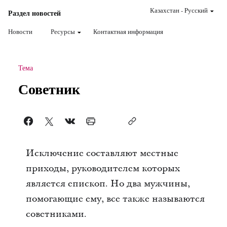
Казахстан
-
Pусский
Раздел новостей
Новости
Ресурсы
Контактная информация
Тема
Советник
Исключение составляют местные
приходы, руководителем которых
является епископ. Но два мужчины,
помогающие ему, все также называются
советниками.