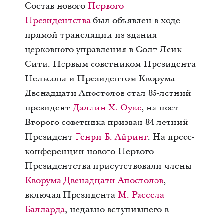
Состав нового
Первого
Президентства
был объявлен в ходе
прямой трансляции из здания
церковного управления в Солт-Лейк-
Сити. Первым советником Президента
Нельсона и Президентом Кворума
Двенадцати Апостолов стал 85-летний
президент
Даллин Х. Оукс
, на пост
Второго советника призван 84-летний
Президент
Генри Б. Айринг
. На пресс-
конференции нового Первого
Президентства присутствовали члены
Кворума Двенадцати Апостолов
,
включая Президента
М. Рассела
Балларда
, недавно вступившего в