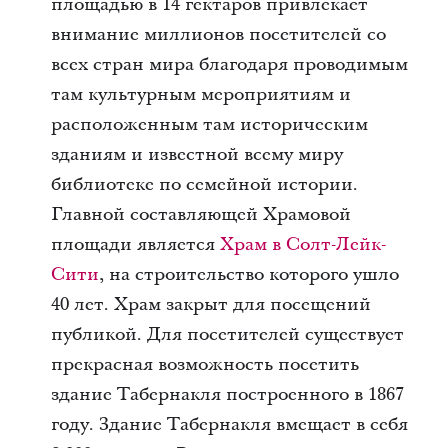
площадью в 14 гектаров привлекает
внимание миллионов посетителей со
всех стран мира благодаря проводимым
там культурным мероприятиям и
расположенным там историческим
зданиям и известной всему миру
библиотеке по семейной истории.
Главной составляющей Храмовой
площади является
Храм в Солт-Лейк-
Сити
, на строительство которого ушло
40 лет. Храм закрыт для посещений
публикой. Для посетителей существует
прекрасная возможность посетить
здание Табернакля построенного в 1867
году. Здание Табернакля вмещает в себя