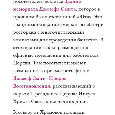
посетителей является
Здание
мемориала Джозефа Смита
, которое в
прошлом было гостиницей «Юта». Это
грандиозное здание вмещает в себя три
ресторана с многочисленными
комнатами для проведения банкетов. В
этом здании также размещаются
офисные помещения для работников
Церкви. Там посетители имеют
возможность просмотреть фильм
Джозеф Смит - Пророк
Восстановления
, рассказывающий о
первом Президенте Церкви Иисуса
Христа Святых последних дней.
К северу от Храмовой площади