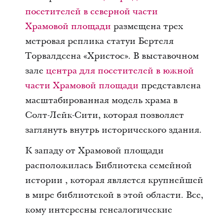
посетителей в северной части
Храмовой площади
размещена трех
метровая реплика статуи Бертеля
Торвалдсена «Христос». В выставочном
зале
центра для посетителей в южной
части Храмовой площади
представлена
масштабированная модель храма в
Солт-Лейк-Сити, которая позволяет
заглянуть внутрь исторического здания.
К западу от Храмовой площади
расположилась Библиотека семейной
истории , которая является крупнейшей
в мире библиотекой в этой области. Все,
кому интересны генеалогические