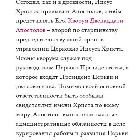
Сегодня, как и в древности, Иисус
Христос призывает Апостолов, чтобы
представлять Его.
Кворум Двенадцати
Апостолов
– второй по старшинству
председательствующий орган в
управлении Церковью Иисуса Христа.
Члены кворума служат под
руководством Первого Президентства, в
которое входят Президент Церкви и
два советника. Помимо своей основной
ответственности быть особыми
свидетелями имени Христа по всему
миру, Апостолы выполняют важные
административные обязанности в деле
курирования работы и развития Церкви