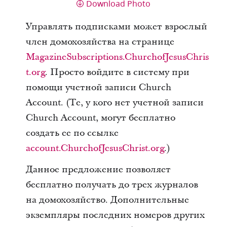
Download Photo
Управлять подписками может взрослый
член домохозяйства на странице
MagazineSubscriptions.ChurchofJesusChris
t.org
. Просто войдите в систему при
помощи учетной записи Church
Account. (Те, у кого нет учетной записи
Church Account, могут бесплатно
создать ее по ссылке
account.ChurchofJesusChrist.org
.)
Данное предложение позволяет
бесплатно получать до трех журналов
на домохозяйство. Дополнительные
экземпляры последних номеров других