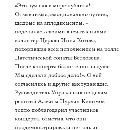
«Это лучшая в мире публика!
Отзывчивые, эмоционально чуткие,
щедрые на аплодисменты, –
поделилась своими впечатлениями
волонтёр Церкви Инна Котова,
покорившая всех исполнением на рояле
Патетической сонаты Бетховена. –
После концерта было тепло на душе.
Мы сделали доброе дело!». С ней
согласились и другие выступающие.
Руководитель Управления по делам
религий Алматы Нурлан Кикимов
тепло поблагодарил участников
концерта, отметив, что они
продемонстрировали не только