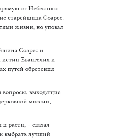
прямую от Небесного
ие старейшина Соарес.
стями жизни, но уповая
ейшина Соарес и
 истин Евангелия и
ах путей обретения
ы вопросы, выходящие
 церковной миссии,
и расти, – сказал
ак выбрать лучший