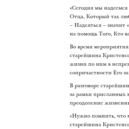
«Сегодня мы надеемся
Отца, Который так лю
– Надеяться – значит «
на помощь Того, Кто в
Во время мероприятия,
старейшина Кристенсе
жизни по ним в непре
сопричастности Его з
В разговоре старейши
за рамки присланных з
преодоление жизненн
«Нужно помнить, что м
старейшина Кристенсен