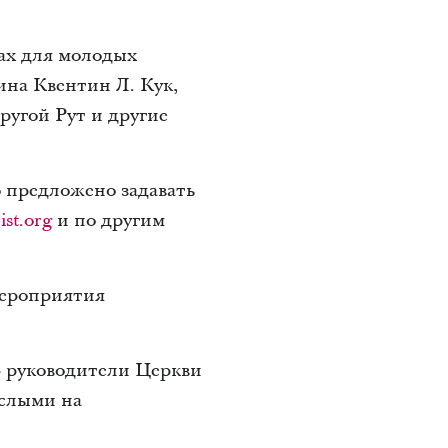
ах для молодых
на Квентин Л. Кук,
ругой Рут и другие
о предложено задавать
st.org
и по другим
мероприятия
» руководители Церкви
ослыми на