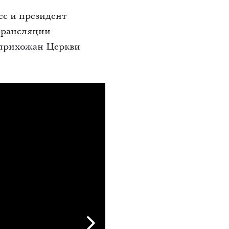
ес и президент
трансляции
 прихожан Церкви