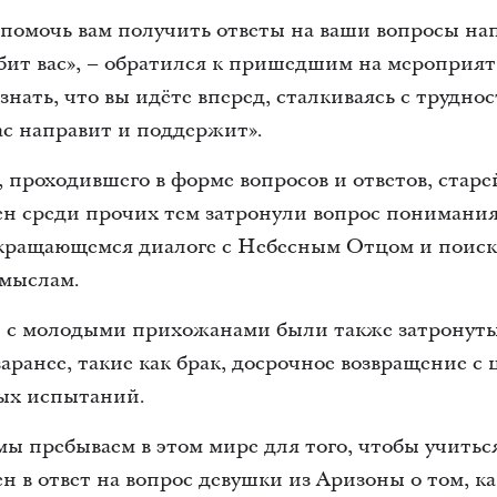
 помочь вам получить ответы на ваши вопросы на
бит вас», – обратился к пришедшим на мероприят
знать, что вы идёте вперед, сталкиваясь с трудно
ас направит и поддержит».
 проходившего в форме вопросов и ответов, стар
н среди прочих тем затронули вопрос понимания
кращающемся диалоге с Небесным Отцом и поиск
амыслам.
н с молодыми прихожанами были также затронут
аранее, такие как брак, досрочное возвращение с
ых испытаний.
ы пребываем в этом мире для того, чтобы учиться 
 в ответ на вопрос девушки из Аризоны о том, к