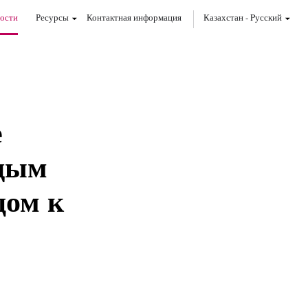
ости
Ресурсы
Контактная информация
Казахстан
-
Pусский
е
одым
цом к