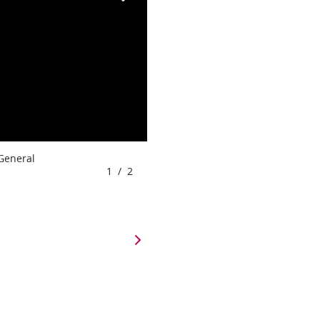
 General
1
/
2