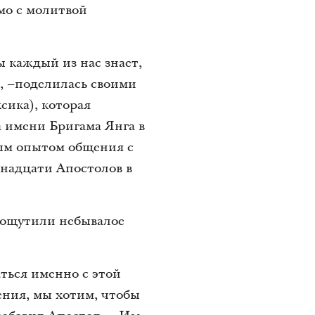
мо с молитвой
ы каждый из нас знает,
», –поделилась своими
сика), которая
 имени Бригама Янга в
ым опытом общения с
надцати Апостолов в
 ощутили небывалое
ться именно с этой
ения, мы хотим, чтобы