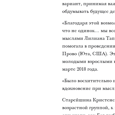
вариант, принимая ва
обдумывать будущее де
«Благодаря этой возмо
что не одинок… мы все
мыслями Лилиана Тапи
помогала в проведени
Прово (Юта, США). Эт
молодыми взрослыми в
марте 2018 года.
«Было восхитительно 
вдохновение при мысли
Старейшина Кристенсе
возрастной группой, к