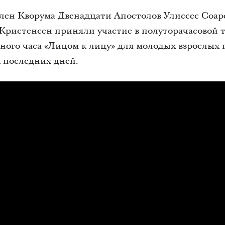
 член Кворума Двенадцати Апостолов Улиссес Соар
 Кристенсен приняли участие в полуторачасовой 
ного часа «Лицом к лицу» для молодых взрослых
 последних дней.