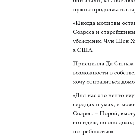
они знали, как Бог лю
нужно продолжать стар
«Иногда молитвы остаю
Соареса и старейшины
убеждение Чун Шен Ху
в США.
Присцилла Да Сильва 
возможности в собств
хочу отправиться домо
«Для нас это нечто из
сердцах и умах, и мож
Соарес. – Порой, выст
его идею, но оно дохо
потребностью».