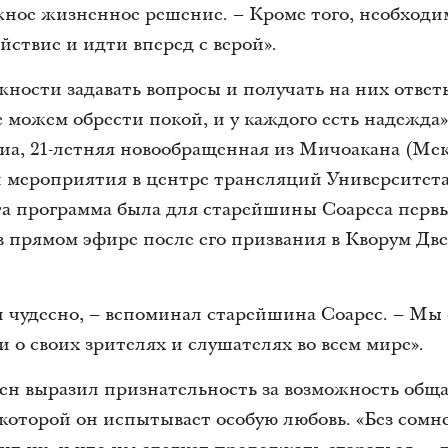
жное жизненное решение. – Кроме того, необходи
йствие и идти вперед с верой».
жности задавать вопросы и получать на них ответ
 можем обрести покой, и у каждого есть надежда
а, 21-летняя новообращенная из Мичоакана (Мек
и мероприятия в центре трансляций Университета
а программа была для старейшины Соареса перв
 прямом эфире после его призвания в Кворум Две
и чудесно, – вспоминал старейшина Соарес. – Мы
 о своих зрителях и слушателях во всем мире».
н выразил признательность за возможность обща
 которой он испытывает особую любовь. «Без сомн