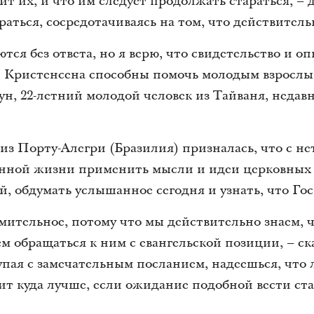
бит их, и что им следует продолжать стараться, –
аться, сосредотачиваясь на том, что действитель
тся без ответа, но я верю, что свидетельство и 
 Кристенсена способны помочь молодым взрослым
н, 22-летний молодой человек из Тайваня, недав
из Порту-Алегри (Бразилия) призналась, что с н
енной жизни применить мысли и идеи церковных 
й, обдумать услышанное сегодня и узнать, что Гос
умительное, потому что мы действительно знаем, 
ем обращаться к ним с евангельской позиции, – с
упая с замечательным посланием, надеешься, что 
дит куда лучше, если ожидание подобной вести с