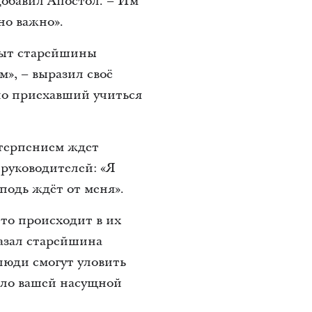
 добавил Апостол. – Им
но важно».
опыт старейшины
», – выразил своё
но приехавший учиться
етерпением ждет
руководителей: «Я
подь ждёт от меня».
что происходит в их
казал старейшина
люди смогут уловить
тало вашей насущной