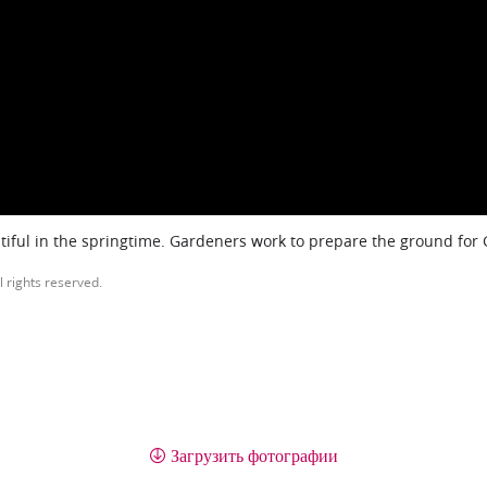
iful in the springtime. Gardeners work to prepare the ground for
l rights reserved.
Загрузить фотографии