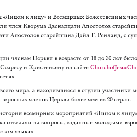
х «Лицом к лицу» и Всемирных Божественных час
али член Кворума Двенадцати Апостолов старейши
ти Апостолов старейшина Дэйл Г. Ренланд, с суп
ии членам Церкви в возрасте от 18 до 30 лет был
Соаресу и Кристенсену на сайте
ChurchofJesusChri
сетях.
всего мира, а находившиеся в студии участники 
взрослых членов Церкви более чем из 20 стран.
в истории всемирных мероприятий «Лицом к лицу
ка отвечали на вопросы, заданные молодыми взр
ском языках.