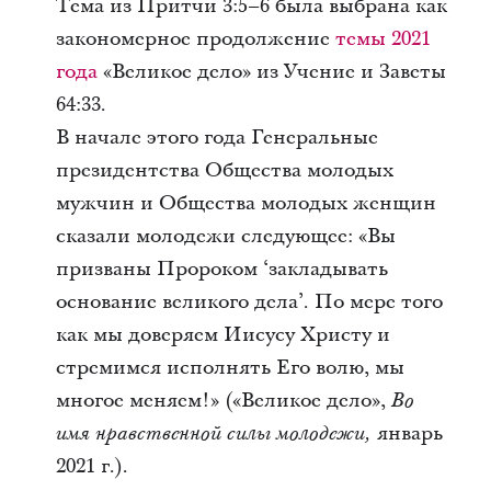
Тема из
Притчи 3:5–6
была выбрана как
закономерное продолжение
темы 2021
года
«Великое дело» из Учение и Заветы
64:33.
В начале этого года Генеральные
президентства Общества молодых
мужчин и Общества молодых женщин
сказали молодежи следующее: «Вы
призваны Пророком ‘закладывать
основание великого дела’. По мере того
как мы доверяем Иисусу Христу и
стремимся исполнять Его волю, мы
многое меняем!» («Великое дело»,
Во
январь
имя нравственной силы молодежи,
2021 г.).