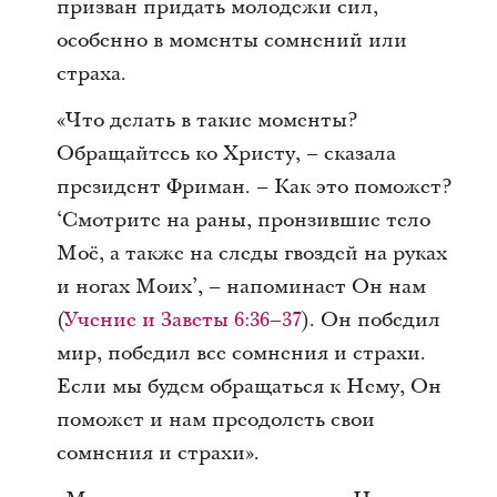
призван придать молодежи сил,
особенно в моменты сомнений или
страха.
«Что делать в такие моменты?
Обращайтесь ко Христу, – сказала
президент Фриман. – Как это поможет?
‘Смотрите на раны, пронзившие тело
Моё, а также на следы гвоздей на руках
и ногах Моих’, – напоминает Он нам
(
Учение и Заветы 6:36–37
). Он победил
мир, победил все сомнения и страхи.
Если мы будем обращаться к Нему, Он
поможет и нам преодолеть свои
сомнения и страхи».