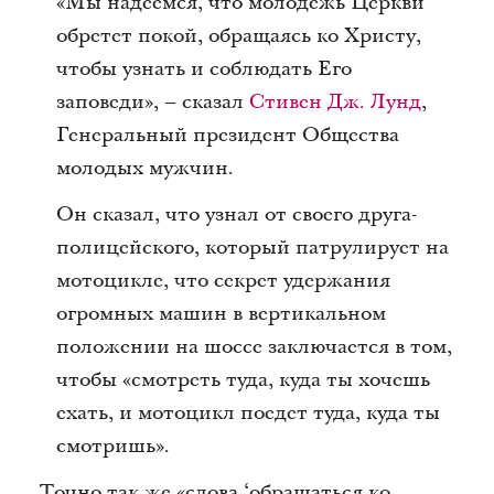
«Мы надеемся, что молодежь Церкви
обретет покой, обращаясь ко Христу,
чтобы узнать и соблюдать Его
заповеди», – сказал
Стивен Дж. Лунд
,
Генеральный президент Общества
молодых мужчин.
Он сказал, что узнал от своего друга-
полицейского, который патрулирует на
мотоцикле, что секрет удержания
огромных машин в вертикальном
положении на шоссе заключается в том,
чтобы «смотреть туда, куда ты хочешь
ехать, и мотоцикл поедет туда, куда ты
смотришь».
Точно так же «слова ‘обращаться ко