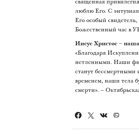
священная привилегия
люблю Его. С энтузиаз
Его особый свидетель,
Божественный час в УБ
Иисус Христос – наша
«Благодаря Искуплени
нетленными. Наши физ
станут бессмертными 
временем, наши тела б
смерти». – Октябрьска