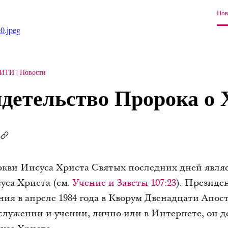
Нов
0.jpeg
СИТИ
Новости
идетельство Пророка о 
кви Иисуса Христа Святых последних дней явля
уса Христа (см.
Учение и Заветы 107:23
). Президе
ния в апреле 1984 года в Кворум Двенадцати Апос
м служении и учении, лично или в Интернете, он 