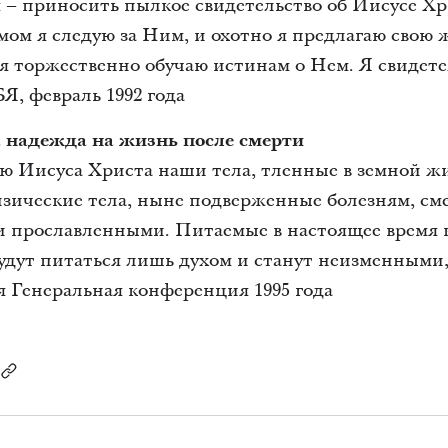
 – приносить пылкое свидетельство об Иисусе Хр
мом я следую за Ним, и охотно я предлагаю свою 
 я торжественно обучаю истинам о Нем. Я свидете
Я, февраль 1992 года
 надежда на жизнь после смерти
ю Иисуса Христа наши тела, тленные в земной жи
ические тела, ныне подверженные болезням, см
и прославленными. Питаемые в настоящее время 
удут питаться лишь духом и станут неизменными,
я Генеральная конференция 1995 года