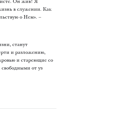
исте. Он жив! Я
жизнь в служении. Как
льствую о Нем». –
зни, станут
ерти и разложению,
кровью и стареющие со
 свободными от уз