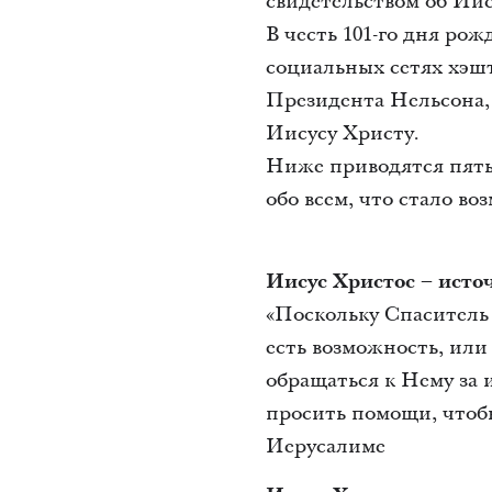
свидетельством об Иис
В честь 101-го дня рож
социальных сетях хэш
Президента Нельсона, 
Иисусу Христу.
Ниже приводятся пять
обо всем, что стало 
Иисус Христос – исто
«Поскольку Спаситель 
есть возможность, или
обращаться к Нему за 
просить помощи, чтобы 
Иерусалиме