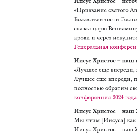
Иисус Христос – исто
«Призвание святого Ап
Божественности Господ
сказал царю Вениамину
крови и через искупит
Генеральная конференц
Иисус Христос – наш
«Лучшее еще впереди, 
Лучшее еще впереди, п
полностью обратим сво
конференция 2024 года
Иисус Христос – наш 
Мы чтим [Иисуса] как 
Иисус Христос – наш У