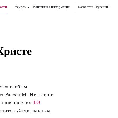
ости
Ресурсы
Контактная информация
Казахстан
-
Pусский
Христе
ется особым
нт Рассел М. Нельсон с
толов посетил
133
делится убедительным