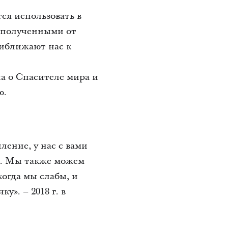
тся использовать в
, полученными от
риближают нас к
а о Спасителе мира и
ю.
ение, у нас с вами
я. Мы также можем
когда мы слабы, и
у». – 2018 г. в