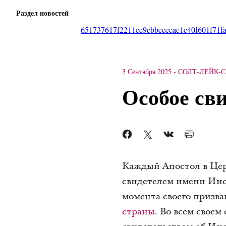
Раздел новостей
651737617f2211ee9cbbeeeeac1e40f601f71fa
3 Сентября 2025
-
СОЛТ-ЛЕЙК-
Особое св
Каждый Апостол в Цер
свидетелем имени Иис
момента своего призва
страны
. Во всем свое