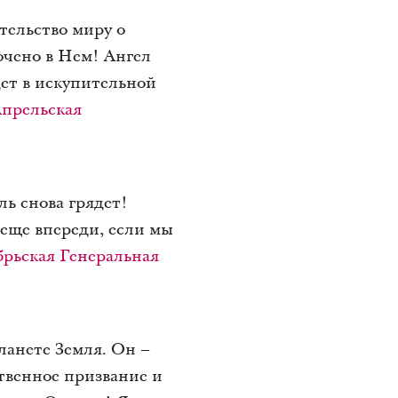
тельство миру о
очено в Нем! Ангел
дет в искупительной
прельская
ль снова грядет!
 еще впереди, если мы
рьская Генеральная
ланете Земля. Он –
твенное призвание и