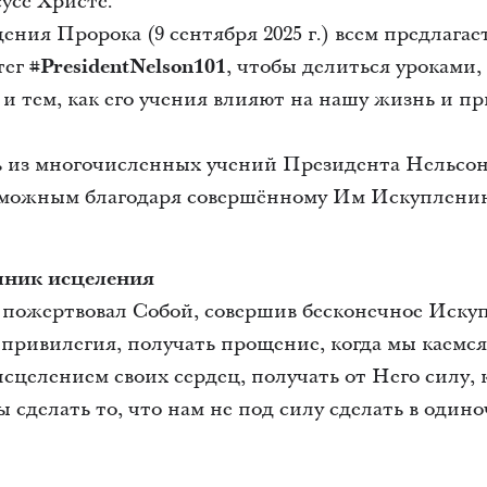
усе Христе.
дения Пророка (9 сентября 2025 г.) всем предлагае
тег
#PresidentNelson101
, чтобы делиться уроками
и тем, как его учения влияют на нашу жизнь и п
 из многочисленных учений Президента Нельсон
возможным благодаря совершённому Им Искуплени
чник исцеления
пожертвовал Собой, совершив бесконечное Искупл
 привилегия, получать прощение, когда мы каемс
исцелением своих сердец, получать от Него силу, 
сделать то, что нам не под силу сделать в одиночк