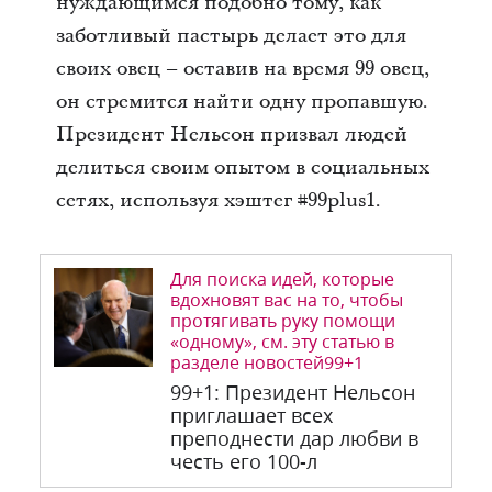
нуждающимся подобно тому, как
заботливый пастырь делает это для
своих овец – оставив на время 99 овец,
он стремится найти одну пропавшую.
Президент Нельсон призвал людей
делиться своим опытом в социальных
сетях, используя хэштег #99plus1.
Для поиска идей, которые
вдохновят вас на то, чтобы
протягивать руку помощи
«одному», см. эту статью в
разделе новостей99+1
99+1: Президент Нельсон
приглашает всех
преподнести дар любви в
честь его 100-л