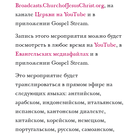
Broadcasts.ChurchofJesusChrist.org
, на
канале
Церкви на YouTube
и в
приложении Gospel Stream.
Запись этого мероприятия можно будет
посмотреть в любое время на
YouTube
, в
Евангельских медиафайлах
и в
приложении Gospel Stream.
Это мероприятие будет
транслироваться в прямом эфире на
следующих языках: английском,
арабском, индонезийском, итальянском,
испанском, кантонском диалекте,
китайском, корейском, немецком,
португальском, русском, самоанском,