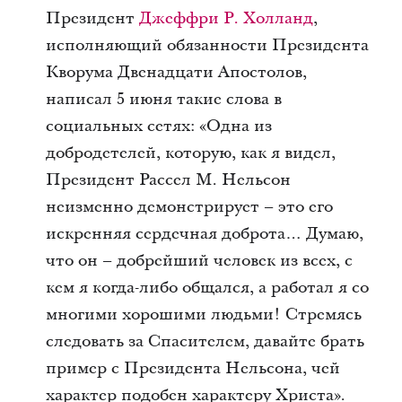
Президент
Джеффри Р. Холланд
,
исполняющий обязанности Президента
Кворума Двенадцати Апостолов,
написал 5 июня такие слова в
социальных сетях: «Одна из
добродетелей, которую, как я видел,
Президент Рассел М. Нельсон
неизменно демонстрирует – это его
искренняя сердечная доброта… Думаю,
что он – добрейший человек из всех, с
кем я когда-либо общался, а работал я со
многими хорошими людьми! Стремясь
следовать за Спасителем, давайте брать
пример с Президента Нельсона, чей
характер подобен характеру Христа».