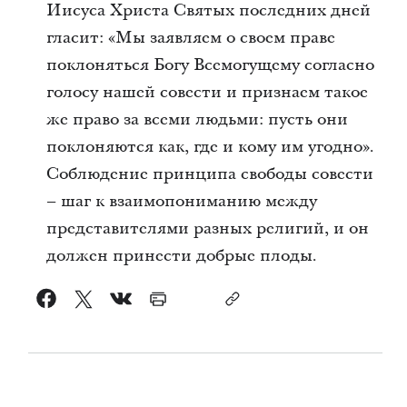
Иисуса Христа Святых последних дней
гласит: «Мы заявляем о своем праве
поклоняться Богу Всемогущему согласно
голосу нашей совести и признаем такое
же право за всеми людьми: пусть они
поклоняются как, где и кому им угодно».
Соблюдение принципа свободы совести
– шаг к взаимопониманию между
представителями разных религий, и он
должен принести добрые плоды.