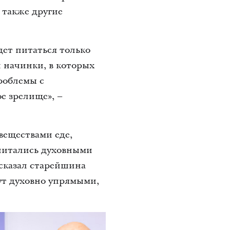
 также другие
дет питаться только
 начинки, в которых
проблемы с
е зрелище», –
веществами еде,
 питались духовными
 сказал старейшина
ут духовно упрямыми,