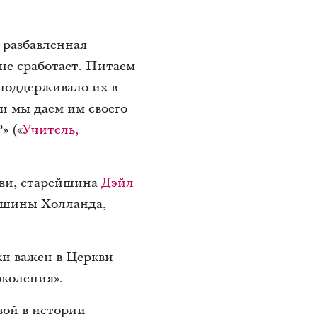
 разбавленная
не сработает. Питаем
поддерживало их в
и мы даем им своего
» («
Учитель,
кви, старейшина
Дэйл
ейшины Холланда,
ки важен в Церкви
коления».
вой в истории