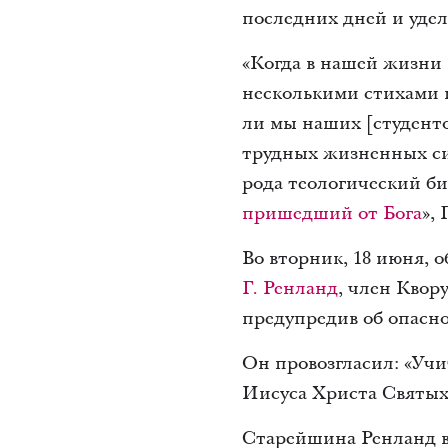
последних дней и уде
«Когда в нашей жизни
несколькими стихами 
ли мы наших [студенто
трудных жизненных си
рода теологический би
пришедший от Бога
»,
Во вторник, 18 июня, 
Г. Ренланд
, член Квор
предупредив об опасно
Он провозгласил: «Учи
Иисуса Христа Святых
Старейшина Ренланд в