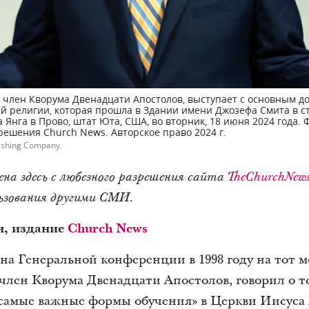
, член Кворума Двенадцати Апостолов, выступает с основным д
 религии, которая прошла в Здании имени Джозефа Смита в с
Янга в Прово, штат Юта, США, во вторник, 18 июня 2024 года.
решения Church News. Авторское право 2024 г.
ishing Company.
на здесь с любезного разрешения сайта
TheChurchNew
льзования другими СМИ.
н, издание
Church News
на Генеральной конференции в 1998 году на тот 
 член Кворума Двенадцати Апостолов, говорил о т
самые важные формы обучения» в Церкви Иисуса