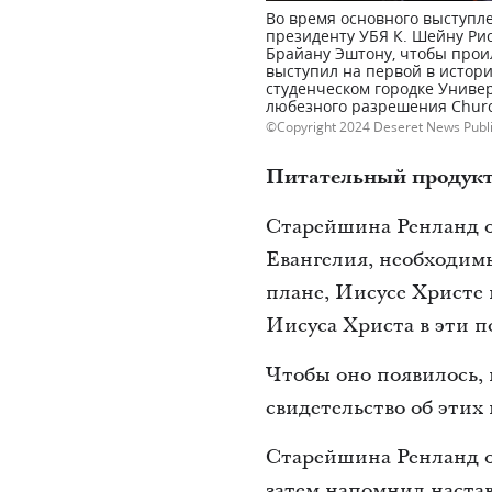
Во время основного выступл
президенту УБЯ К. Шейну Рис
Брайану Эштону, чтобы прои
выступил на первой в истор
студенческом городке Универ
любезного разрешения Chur
Copyright 2024 Deseret News Publ
Питательный продукт 
Старейшина Ренланд о
Евангелия, необходимы
плане, Иисусе Христе 
Иисуса Христа в эти п
Чтобы оно появилось,
свидетельство об этих
Старейшина Ренланд о
затем напомнил настав