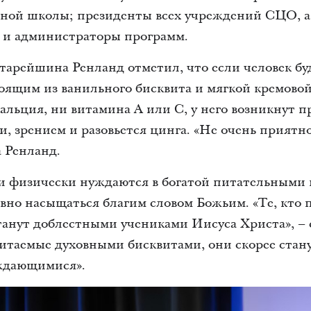
сной школы; президенты всех учреждений СЦО, а
 и администраторы программ.
тарейшина Ренланд отметил, что если человек бу
оящим из ванильного бисквита и мягкой кремовой
кальция, ни витамина А или С, у него возникнут 
, зрением и разовьется цинга. «Не очень приятно
 Ренланд.
и физически нуждаются в богатой питательными 
вно насыщаться благим словом Божьим. «Те, кто
танут доблестными учениками Иисуса Христа», –
Питаемые духовными бисквитами, они скорее стан
ждающимися».