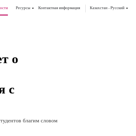
ости
Ресурсы
Контактная информация
Казахстан
-
Pусский
т о
я с
студентов благим словом