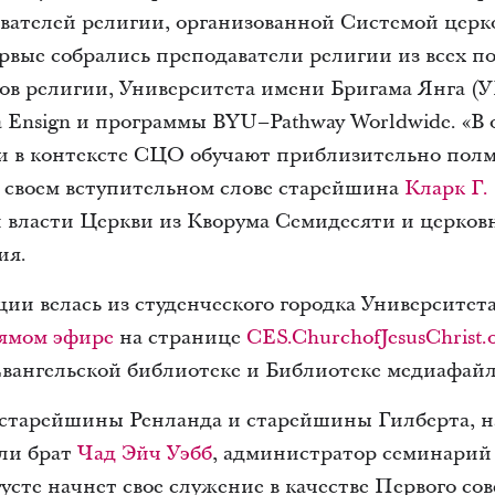
ателей религии, организованной Системой церко
рвые собрались преподаватели религии из всех 
ов религии, Университета имени Бригама Янга (
 Ensign и программы BYU–Pathway Worldwide. «В
и в контексте СЦО обучают приблизительно пол
в своем вступительном слове старейшина
Кларк Г.
 власти Церкви из Кворума Семидесяти и церко
ия.
и велась из студенческого городка Университет
рямом эфире
на странице
CES.ChurchofJesusChrist.
Евангельской библиотеке и Библиотеке медиафайло
тарейшины Ренланда и старейшины Гилберта, н
ли брат
Чад Эйч Уэбб
, администратор семинарий
густе начнет свое служение в качестве Первого со