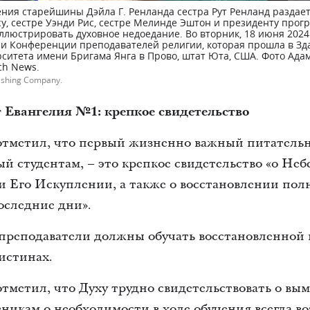
ения старейшины Дэйла Г. Ренланда сестра Рут Ренланд раздае
у, сестре Уэнди Рис, сестре Мелинде Эштон и президенту про
ллюстрировать духовное недоедание. Во вторник, 18 июня 2024
ии Конференции преподавателей религии, которая прошла в З
ситета имени Бригама Янга в Прово, штат Юта, США. Фото Адам
ch News.
ishing Company.
Евангелия №1: крепкое свидетельство
тметил, что первый жизненно важный питатель
й студентам, – это крепкое свидетельство «о Неб
и Его Искуплении, а также о восстановлении по
оследние дни».
 преподаватели должны обучать восстановленной
 истинах.
тметил, что Духу трудно свидетельствовать о вы
никам о необходимости в ходе обучения всегда в