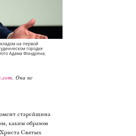
окладом на первой
туденческом городке
 Фото Адама Фондрена;
s.com
. Она не
момент старейшина
ом, каким образом
 Христа Святых