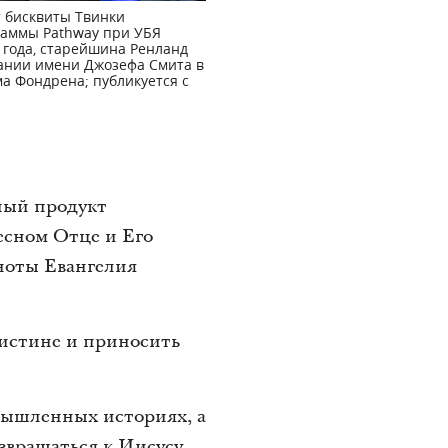
т бисквиты Твинки
граммы Pathway при УБЯ
 года, старейшина Ренланд
дании имени Джозефа Смита в
а Фондрена; публикуется с
ный продукт
есном Отце и Его
лноты Евангелия
 истине и приносить
мышленных историях, а
озвращаться к Иисусу