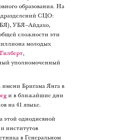
вного образования. На
подразделений СЦО:
УБЯ), УБЯ–Айдахо,
 общей сложности эти
миллиона молодых
 Гилберт
,
вный уполномоченный
а имени Бригама Янга в
org
и в ближайшие дни
в на 41 языке.
а этой однодневной
 и институтов
ветника в Генеральном