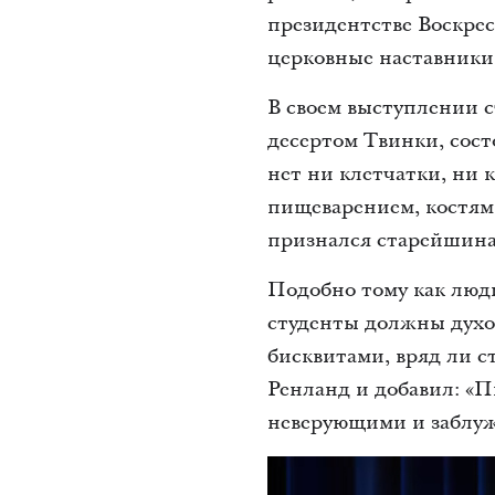
президентстве Воскре
церковные наставники
В своем выступлении с
десертом Твинки, сост
нет ни клетчатки, ни 
пищеварением, костями
признался старейшина
Подобно тому как люд
студенты должны духо
бисквитами, вряд ли с
Ренланд и добавил: «
неверующими и заблу