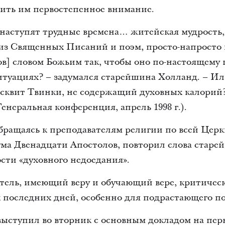
лить им первостепенное внимание.
 наступят трудные времена… житейская мудрость,
из Священных Писаний и поэм, просто-напросто 
в] словом Божьим так, чтобы оно по-настоящему 
туациях? – задумался старейшина Холланд. – Ил
сквит Твинки, не содержащий духовных калорий?
 Генеральная конференция, апрель 1998 г.).
обращаясь к преподавателям религии по всей Цер
ума Двенадцати Апостолов, повторил слова стар
сти «духовного недоедания».
тель, имеющий веру и обучающий вере, критичес
 последних дней, особенно для подрастающего по
ыступил во вторник с основным докладом на пер