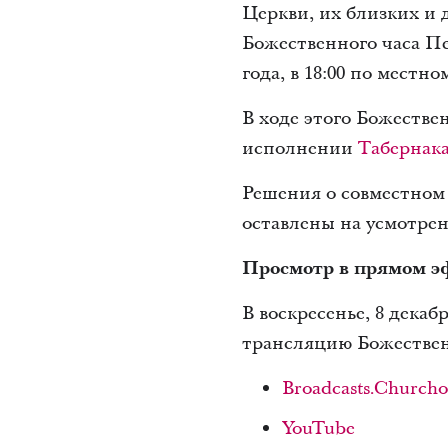
Церкви, их близких и 
Божественного часа Пер
года, в 18:00 по мест
В ходе этого Божестве
исполнении
Табернака
Решения о совместном 
оставлены на усмотре
Просмотр в прямом э
В воскресенье, 8 дека
трансляцию Божествен
Broadcasts.Churchof
YouTube