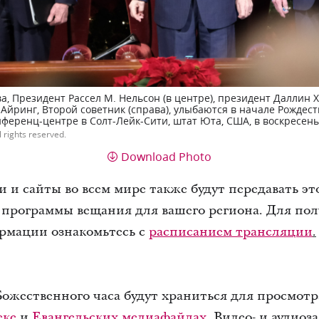
, Президент Рассел М. Нельсон (в центре), президент Даллин Х
. Айринг, Второй советник (справа), улыбаются в начале Рождес
ференц-центре в Солт-Лейк-Сити, штат Юта, США, в воскресенье
l rights reserved.
Download Photo
 и сайты во всем мире также будут передавать эт
программы вещания для вашего региона. Для по
рмации ознакомьтесь с
расписанием трансляции
.
Божественного часа будут храниться для просмотра
еке
и
Евангельских медиафайлах
. Видео- и аудио