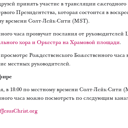
друзей принять участие в трансляции ежегодного
вого Президентства, которая состоится в воскрес
ному времени Солт-Лейк-Сити (MST).
нного часа прозвучат послания от руководителей 
льного хора и Оркестра на Храмовой площади
.
просмотре Рождественского Божественного часа в
ние местных руководителей.
фире
бря, в 18:00 по местному времени Солт-Лейк-Сити
ного часа можно посмотреть по следующим кана
JesusChrist.org