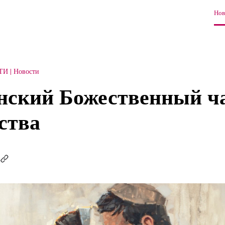
Нов
ТИ
Новости
нский Божественный ч
ства