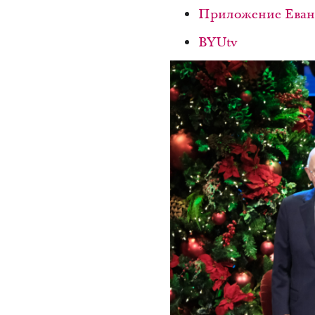
Приложение Еванг
BYUtv