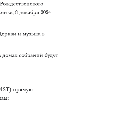
 Рождественского
енье, 8 декабря 2024
Церкви и музыка в
 домах собраний будут
 (MST) прямую
лам: