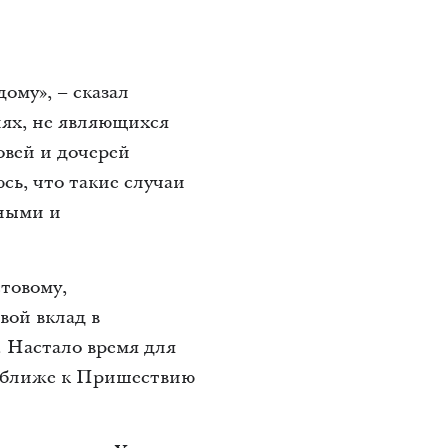
му», – сказал
лях, не являющихся
овей и дочерей
ь, что такие случаи
ными и
товому,
вой вклад в
. Настало время для
ь ближе к Пришествию