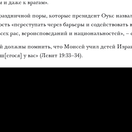
 и даже к врагам».
раздничной поры, которые президент Оукс назва
ость «переступать через барьеры и содействоват
ех рас, вероисповеданий и национальностей», – с
й должны помнить, что Моисей учил детей Изр
[егося] у вас» (Левит 19:33–34).