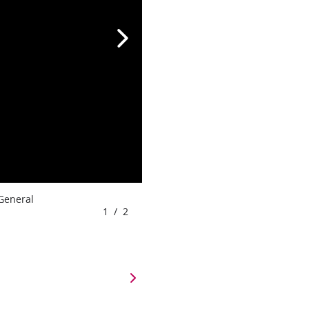
 General
1
/
2