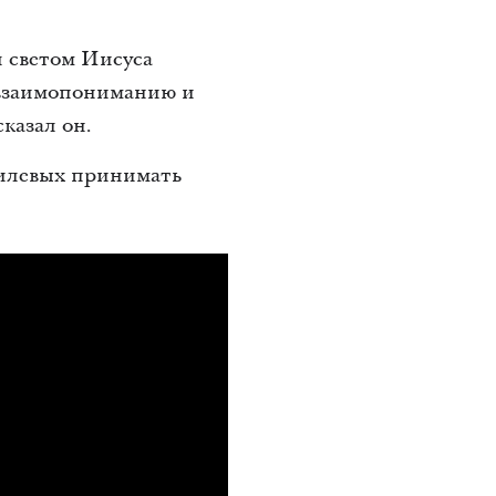
л светом Иисуса
ь взаимопониманию и
казал он.
аилевых принимать