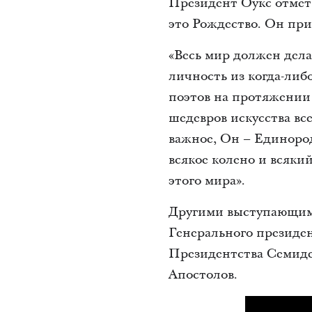
Президент Оукс отмети
это Рождество. Он при
«Весь мир должен дела
личность из когда-либ
поэтов на протяжении 
шедевров искусства вс
важное, Он – Единоро
всякое колено и всяки
этого мира».
Другими выступающими
Генерального президе
Президентства Семиде
Апостолов.