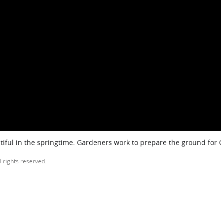
iful in the springtime. Gardeners work to prepare the ground for
l rights reserved.