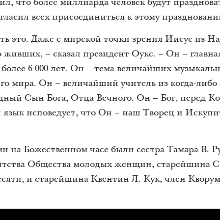
л, что более миллиарда человек будут празднова
гласил всех присоединиться к этому праздновани
ть это. Даже с мирской точки зрения Иисус из На
о живших, – сказал президент Оукс. – Он – главна
более 6 000 лет. Он – тема величайших музыкаль
его мира. Он – величайший учитель из когда-либ
дный Сын Бога, Отца Вечного. Он – Бог, перед 
й язык исповедует, что Он – наш Творец и Искупи
 на Божественном часе были сестра Тамара В. Р
нтства Общества молодых женщин, старейшина С
сяти, и старейшина Квентин Л. Кук, член Квору