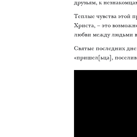
друзьям, к незнакомцам
Теплые чувства этой п
Христа, – это возможн
любви между людьми вс
Святые последних дне
«пришел[ьца], поселивш