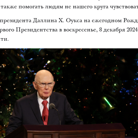
также помогать людям не нашего круга чувствоват
 президента Даллина Х. Оукса на ежегодном Рожд
вого Президентства в воскресенье, 8 декабря 2024
ти.