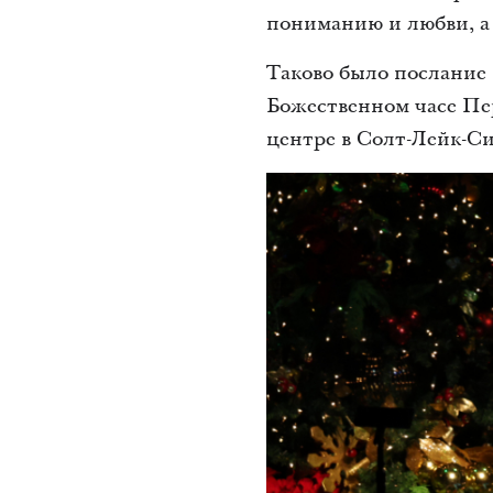
пониманию и любви, а 
Таково было послание
Божественном часе Пер
центре в Солт-Лейк-Си