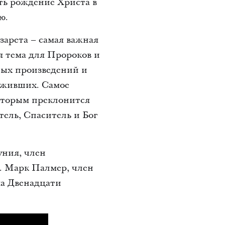
ть рождение Христа в
ю.
зарета – самая важная
я тема для Пророков и
ных произведений и
о живших. Самое
Которым преклонится
тель, Спаситель и Бог
уния, член
. Марк Палмер, член
ма Двенадцати