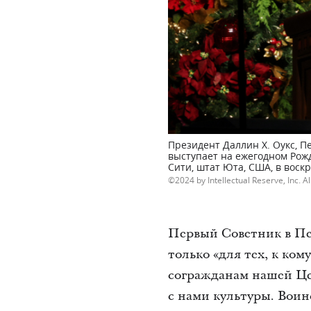
Президент Даллин Х. Оукс, П
выступает на ежегодном Рож
Сити, штат Юта, США, в воскр
2024 by Intellectual Reserve, Inc. Al
Первый Советник в Пер
только «для тех, к ко
согражданам нашей Це
с нами культуры. Воин