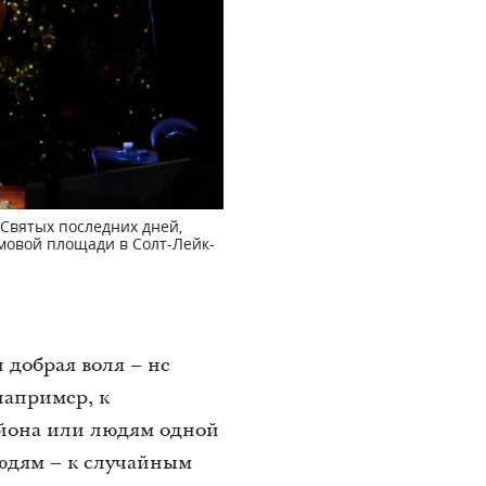
 Святых последних дней,
мовой площади в Солт-Лейк-
 добрая воля – не
например, к
айона или людям одной
людям – к случайным