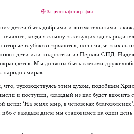
Загрузить фотографии
их детей быть добрыми и внимательными к каждо
печалит, когда я слышу о живущих здесь родите
оторые глубоко огорчаются, полагая, что их сын
сняют дети или подростки из Церкви СПД. Надеюс
 сокращается. Мы должны быть самыми дружелюб
 народов мира».
, что, руководствуясь этим духом, подобным Хрис
ли и поступки, «каждый из нас будет вносить с
й цели: ‘На земле мир, в человеках благоволение’
м, ибо с каждым днем мы становимся на один ден