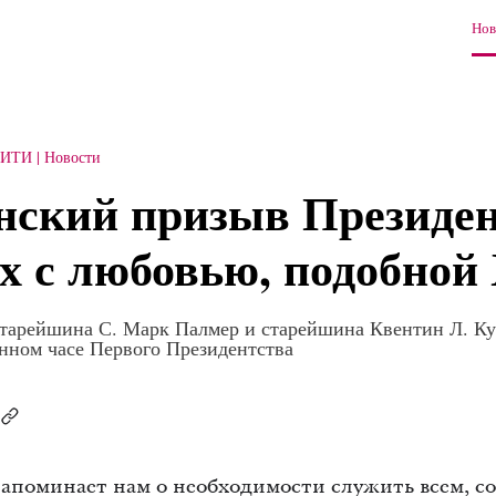
Нов
СИТИ
Новости
нский призыв Президе
ех с любовью, подобной
 старейшина С. Марк Палмер и старейшина Квентин Л. Ку
нном часе Первого Президентства
апоминает нам о необходимости служить всем, со