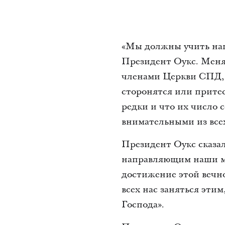
«Мы должны учить наш
Президент Оукс. Меня 
членами Церкви СПД, к
сторонятся или прите
редки и что их число
внимательными из всех
Президент Оукс сказал
направляющим наши мыс
достижение этой вечно
всех нас заняться эти
Господа».