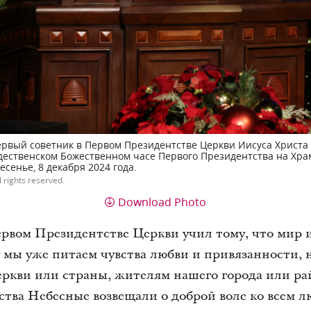
ервый советник в Первом Президентстве Церкви Иисуса Христа
дественском Божественном часе Первого Президентства на Хра
есенье, 8 декабря 2024 года.
l rights reserved.
Download Photo
вом Президентстве Церкви учил тому, что мир и
му мы уже питаем чувства любви и привязанности, 
ркви или страны, жителям нашего города или р
ства Небесные возвещали о доброй воле ко всем 