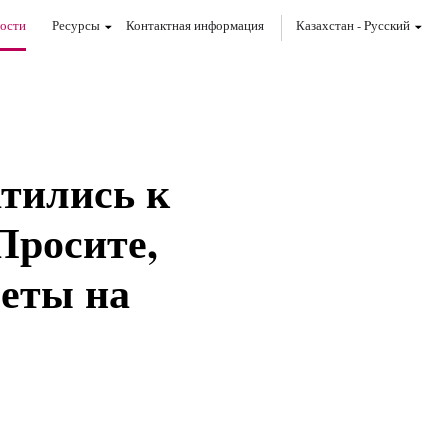
ости
Ресурсы
Контактная информация
Казахстан
-
Pусский
атились к
Просите,
веты на