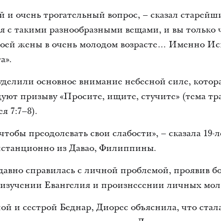
 и очень трогательный вопрос, – сказал старейш
я с такими разнообразными вещами, и вы только 
воей жены в очень молодом возрасте… Именно И
а».
 уделили основное внимание небесной силе, котора
уют призыву «Просите, ищите, стучите» (тема тр
я 7:7–8).
 чтобы преодолевать свои слабости», – сказала 19
дистанционно из Давао, Филиппины.
едавно справилась с личной проблемой, проявив б
 изучении Евангелия и произнесении личных мол
й и сестрой Беднар, Диорес объяснила, что стал