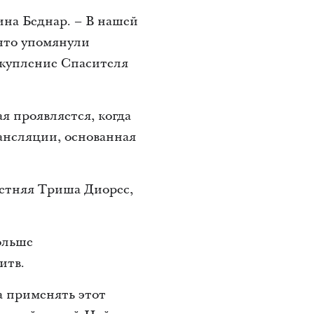
ина Беднар. – В нашей
что упомянули
скупление Спасителя
я проявляется, когда
ансляции, основанная
-летняя Триша Диорес,
ольше
итв.
а применять этот