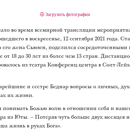
Загрузить фотографии
чало во время всемирной трансляции мероприяти
шедшего в воскресенье, 12 сентября 2021 года. С
а его жена Сьюзен, поделился сосредоточенными
е от 18 до 30 лет из более чем 13 стран. Дистанци
овалось из театра Конференц-центра в Солт-Лейк
арейшине и сестре Беднар вопросы о личных, ду
ах их жизни.
бы понимать Божью волю в отношении себя и наш
ра из Юты. – Потеряв чуть больше двух месяцев н
аша жизнь в руках Бога».