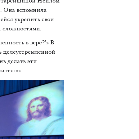
 старейшиной Нейлом
а. Она вспомнила
ейся укрепить свои
и сложностями.
енность в вере?’» В
ть целеустремленной
нь делать эти
сителю».