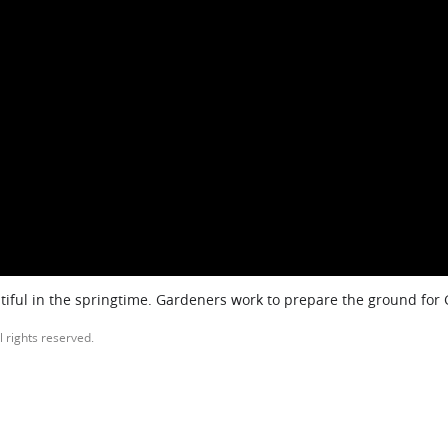
iful in the springtime. Gardeners work to prepare the ground for
l rights reserved.