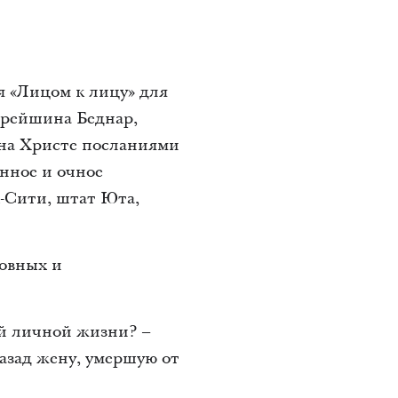
я «Лицом к лицу» для
тарейшина Беднар,
 на Христе посланиями
онное и очное
-Сити, штат Юта,
ховных и
ей личной жизни? –
азад жену, умершую от