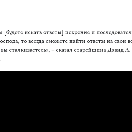
ы [будете искать ответы] искренне и последовател
оспода, то всегда сможете найти ответы на свои 
вы сталкиваетесь», – сказал старейшина Дэвид А.
.