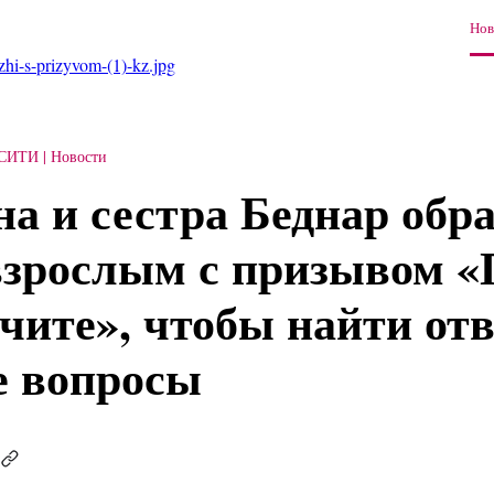
Нов
ozhi-s-prizyvom-(1)-kz.jpg
-СИТИ
Новости
а и сестра Беднар обр
зрослым с призывом «
учите», чтобы найти от
 вопросы