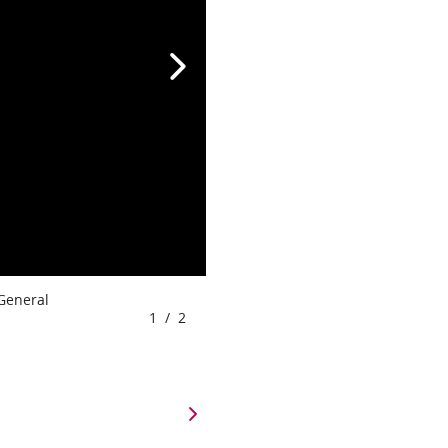
 General
1
/
2