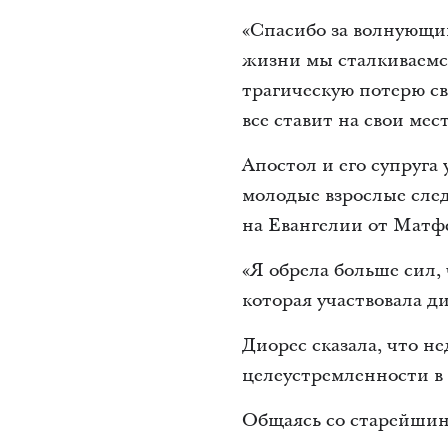
«Спасибо за волнующий
жизни мы сталкиваемс
трагическую потерю с
все ставит на свои мест
Апостол и его супруга
молодые взрослые след
на Евангелии от Матфе
«Я обрела больше сил,
которая участвовала 
Диорес сказала, что н
целеустремленности в
Общаясь со старейшино