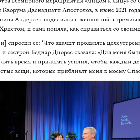
тра всемирного мероприятия «Лицом к лицу» со
 Кворума Двенадцати Апостолов, в июне 2021 год
йшина Андерсен поделился с женщиной, стремивш
ристом, и сама поняла, как справиться со своим
] спросил ее: ‘Что значит проявлять целеустремл
 и сестрой Беднар Диорес сказала: «Для меня бы
елять время и прилагать усилия, чтобы каждый де
стые вещи, которые приблизят меня к моему Спа