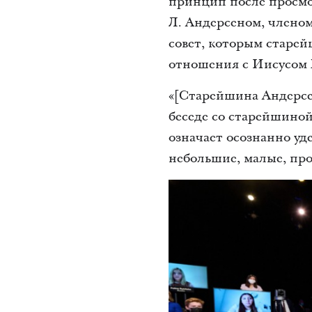
принцип после просмо
Л. Андерсеном, членом
совет, которым старе
отношения с Иисусом Х
«[Старейшина Андерсен
беседе со старейшиной
означает осознанно уд
небольшие, малые, про