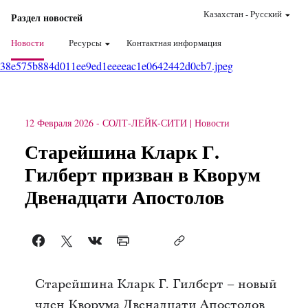
Казахстан
-
Pусский
Раздел новостей
Новости
Ресурсы
Контактная информация
38e575b884d011ee9ed1eeeeac1e0642442d0cb7.jpeg
12 Февраля 2026
-
СОЛТ-ЛЕЙК-СИТИ
Новости
Старейшина Кларк Г.
Гилберт призван в Кворум
Двенадцати Апостолов
Старейшина Кларк Г. Гилберт – новый
член Кворума Двенадцати Апостолов