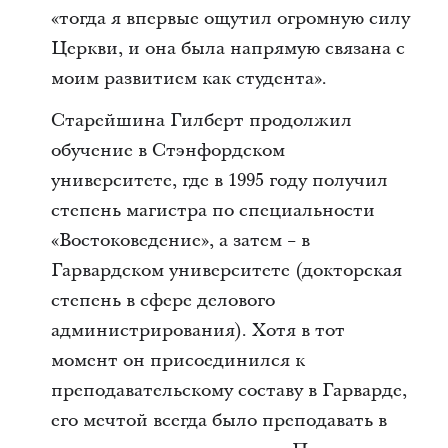
«тогда я впервые ощутил огромную силу
Церкви, и она была напрямую связана с
моим развитием как студента».
Старейшина Гилберт продолжил
обучение в Стэнфордском
университете, где в 1995 году получил
степень магистра по специальности
«Востоковедение», а затем − в
Гарвардском университете (докторская
степень в сфере делового
администрирования). Хотя в тот
момент он присоединился к
преподавательскому составу в Гарварде,
его мечтой всегда было преподавать в