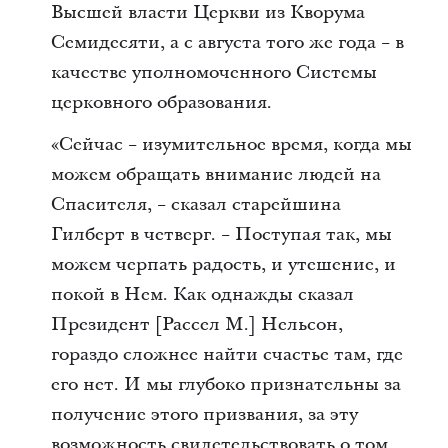
Высшей власти Церкви из Кворума
Семидесяти, а с августа того же года − в
качестве уполномоченного Системы
церковного образования.
«Сейчас − изумительное время, когда мы
можем обращать внимание людей на
Спасителя, − сказал старейшина
Гилберт в четверг. − Поступая так, мы
можем черпать радость, и утешение, и
покой в Нем. Как однажды сказал
Президент [Рассел М.] Нельсон,
гораздо сложнее найти счастье там, где
его нет. И мы глубоко признательны за
получение этого призвания, за эту
возможность свидетельствовать о том,