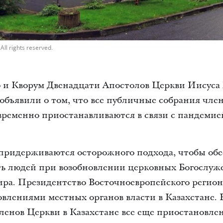
All rights reserved.
 и Кворум Двенадцати Апостолов Церкви Иисуса
объявили о том, что все публичные собрания чле
временно приостанавливаются в связи с пандеми
придерживаются осторожного подхода, чтобы обе
сть людей при возобновлении церковных Богослуж
ира. Президентство Восточноевропейского регион
овлениями местных органов власти в Казахстане. 
ленов Церкви в Казахстане все еще приостановле