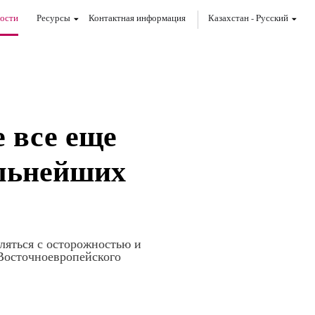
ости
Ресурсы
Контактная информация
Казахстан
-
Pусский
 все еще
альнейших
ляться с осторожностью и
Восточноевропейского