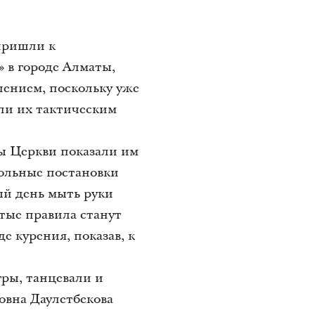
пришли к
 в городе Алматы,
пением, поскольку уже
ли их тактическим
ры Церкви показали им
кольные постановки
ый день мыть руки
стые правила станут
 курения, показав, к
гры, танцевали и
овна Даулетбекова