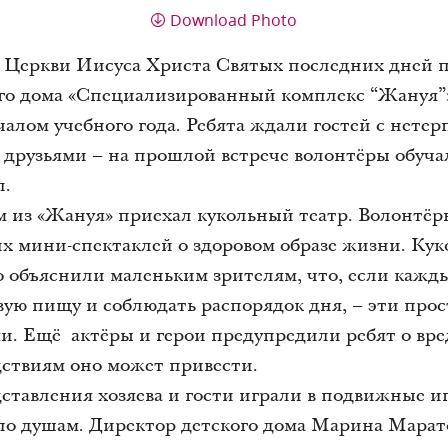
Download Photo
ы Церкви Иисуса Христа Святых последних дней 
го дома «Специализированный комплекс “Жануя”»
чалом учебного года. Ребята ждали гостей с нетер
 друзьями – на прошлой встрече волонтёры обуча
л.
м из «Жануя» приехал кукольный театр. Волонтё
х мини-спектаклей о здоровом образе жизни. Ку
о объяснили маленьким зрителям, что, если кажд
овую пищу и соблюдать распорядок дня, – эти про
 Ещё актёры и герои предупредили ребят о вреде
ствиям оно может привести.
ставления хозяева и гости играли в подвижные и
 по душам. Директор детского дома Марина Марат