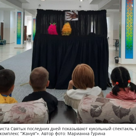
иста Святых последних дней показывают кукольный спектакль 
омплекс “Жануя”». Автор фото: Марианна Гурина