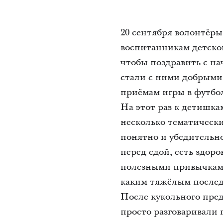
20 сентября волонтёр
воспитанникам детско
чтобы поздравить с на
стали с ними добрыми
приёмам игры в футбо
На этот раз к детишка
несколько тематически
понятно и убедительн
перед едой, есть здор
полезными привычками.
каким тяжёлым послед
После кукольного пред
просто разговаривали