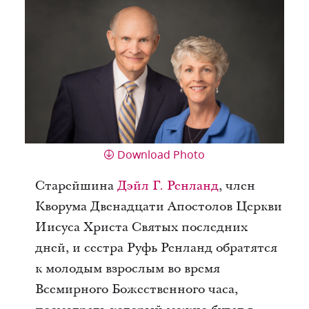
Download Photo
Старейшина
Дэйл Г. Ренланд
, член
Кворума Двенадцати Апостолов Церкви
Иисуса Христа Святых последних
дней, и сестра Руфь Ренланд обратятся
к молодым взрослым во время
Всемирного Божественного часа,