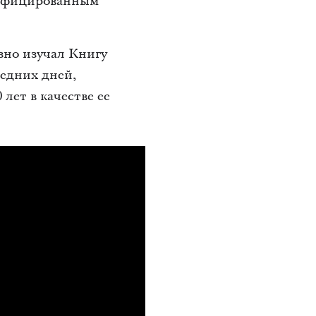
лифицированным
езно изучал Книгу
едних дней,
лет в качестве ее