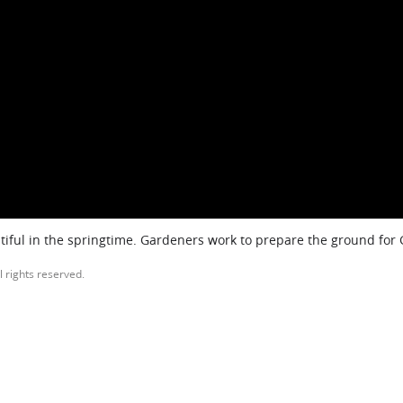
iful in the springtime. Gardeners work to prepare the ground for
l rights reserved.