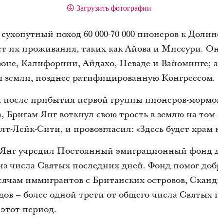
Загрузить фотографии
 сухопутный поход 60 000-70 000 пионеров к Долин
 их проживания, таких как Айова и Миссури. Он 
оне, Калифорнии, Айдахо, Неваде и Вайоминге; а
я земли, позднее ратифицированную Конгрессом.
ня после прибытия первой группы пионеров-мормо
, Бригам Янг воткнул свою трость в землю на том 
лт-Лейк-Сити, и провозгласил: «Здесь будет храм 
т Янг учредил Постоянный эмиграционный фонд 
з числа Святых последних дней. Фонд помог доб
сячам иммигрантов с Британских островов, Скан
ов – более одной трети от общего числа Святых 
этот период.