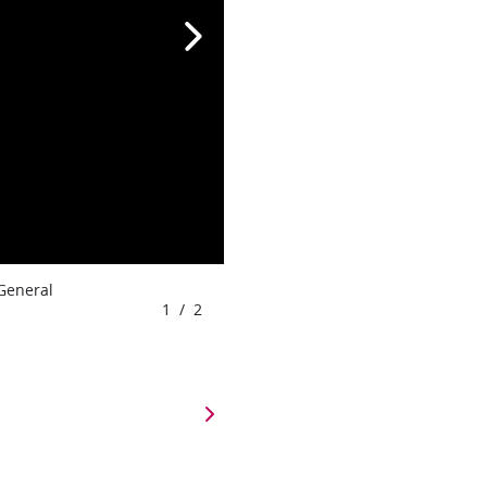
 General
1
/
2