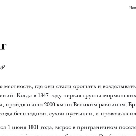
Нов
г
ю местность, где они стали орошать и возделывать
ний. Когда в 1847 году первая группа мормонски
, пройдя около 2000 км по Великим равнинам, Б
тогда бесплодной, сухой пустыней, и провозгласил:
я 1 июня 1801 года, вырос в приграничном посел