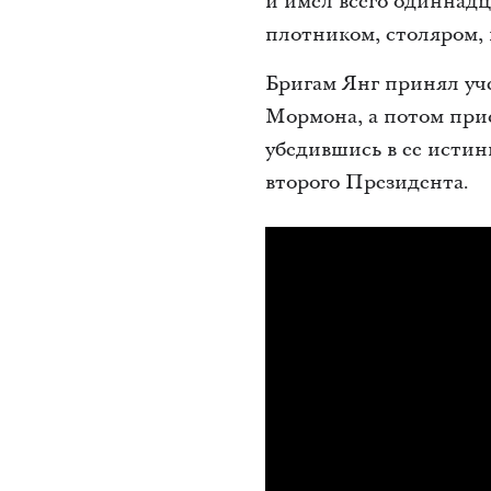
и имел всего одиннад
плотником, столяром,
Бригам Янг принял уче
Мормона, а потом при
убедившись в ее истин
второго Президента.