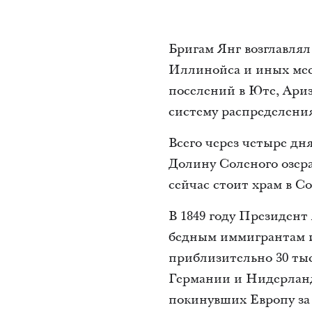
Бригам Янг возглавлял
Иллинойса и иных мест
поселений в Юте, Ариз
систему распределени
Всего через четыре д
Долину Соленого озера
сейчас стоит храм в Со
В 1849 году Президен
бедным иммигрантам и
приблизительно 30 ты
Германии и Нидерланд
покинувших Европу за 