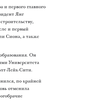
а и первого главного
зидент Янг
 строительству,
сле и первый
и Сиона, а также
образования. Он
иями Университета
олт-Лейк-Сити.
енился, по крайней
ковь отменила
ногобрачие