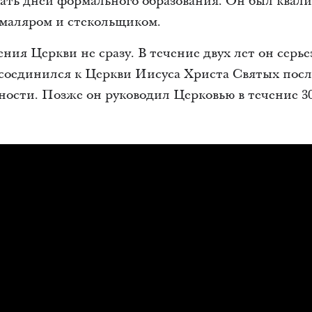
цать дней формального образования. Он был ква
 маляром и стекольщиком.
ния Церкви не сразу. В течение двух лет он серь
соединился к Церкви Иисуса Христа Святых посл
ности. Позже он руководил Церковью в течение 30 