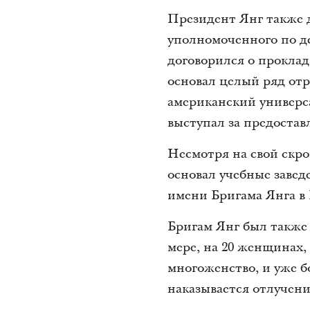
Президент Янг также д
уполномоченного по д
договорился о проклад
основал целый ряд от
американский универс
выступал за предостав
Несмотря на свой скр
основал учебные завед
имени Бригама Янга в 
Бригам Янг был также 
мере, на 20 женщинах,
многоженство, и уже б
наказывается отлучени