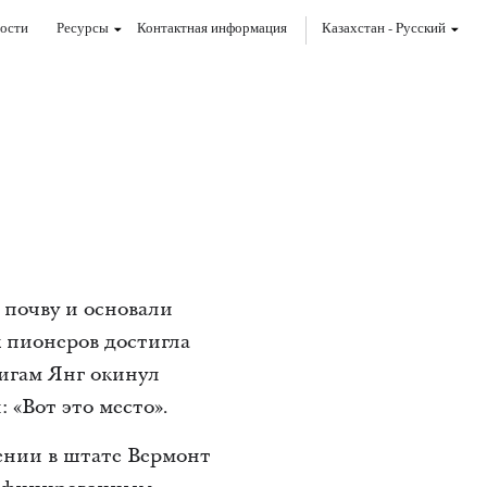
ости
Ресурсы
Контактная информация
Казахстан
-
Pусский
 почву и основали
х пионеров достигла
ригам Янг окинул
 «Вот это место».
ении в штате Вермонт