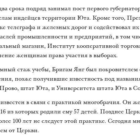
ва срока подряд занимал пост первого губернатор
елам индейцев территории Юта. Кроме того, Пре
ке телеграфа и железных дорог и содействовал их
раслей промышленности и предприятий, в том чи
альный магазин, Институт кооперативной торговл
ление женщинам права участия в выборах.
омный стаж учебы, Бригам Янг был покровителем 
ения, позже получившие известность под назван
Прово, штат Юта, и Университета штата Юта в С
известен в связи с практикой многобрачия. Он ж
 16 из которых родили ему 57 детей. Позднее Цер
олее 100 лет не следует этой практике. Сегодня м
ем от Церкви.