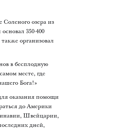
е Соленого озера из
основал 350-400
 также организовал
нов в бесплодную
самом месте, где
нашего Бога!»
для оказания помощи
раться до Америки
динавии, Швейцарии,
последних дней,