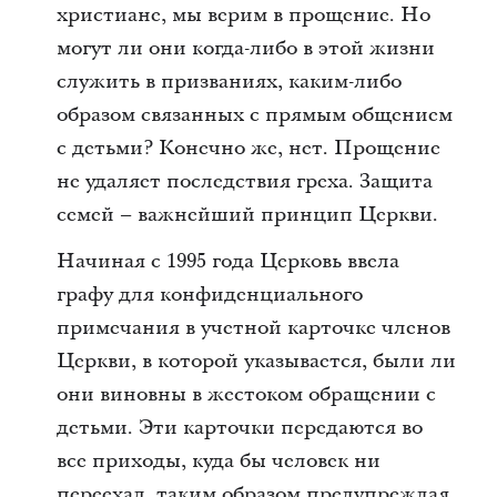
христиане, мы верим в прощение. Но
могут ли они когда-либо в этой жизни
служить в призваниях, каким-либо
образом связанных с прямым общением
с детьми? Конечно же, нет. Прощение
не удаляет последствия греха. Защита
семей – важнейший принцип Церкви.
Начиная с 1995 года Церковь ввела
графу для конфиденциального
примечания в учетной карточке членов
Церкви, в которой указывается, были ли
они виновны в жестоком обращении с
детьми. Эти карточки передаются во
все приходы, куда бы человек ни
переехал, таким образом предупреждая