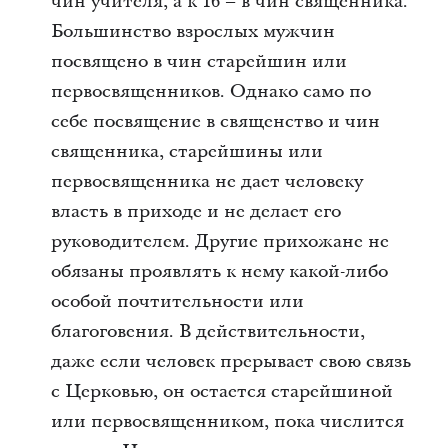
чин учителя, а к 16 – в чин священника.
Большинство взрослых мужчин
посвящено в чин старейшин или
первосвященников. Однако само по
себе посвящение в священство и чин
священника, старейшины или
первосвященника не дает человеку
власть в приходе и не делает его
руководителем. Другие прихожане не
обязаны проявлять к нему какой-либо
особой почтительности или
благоговения. В действительности,
даже если человек прерывает свою связь
с Церковью, он остается старейшиной
или первосвященником, пока числится