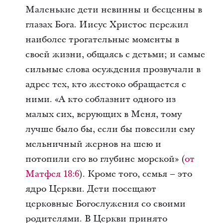
Маленькие дети невинны и бесценны в
глазах Бога. Иисус Христос пережил
наиболее трогательные моменты в
своей жизни, общаясь с детьми; и самые
сильные слова осуждения прозвучали в
адрес тех, кто жестоко обращается с
ними. «А кто соблазнит одного из
малых сих, верующих в Меня, тому
лучше было бы, если бы повесили ему
мельничный жернов на шею и
потопили его во глубине морской» (
от
Матфея 18:6
). Кроме того, семья – это
ядро Церкви. Дети посещают
церковные Богослужения со своими
родителями. В Церкви принято