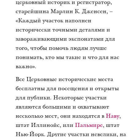
церковный историк и регистратор,
старейшина Марлин К. Дженсен, –
«Каждый участок наполнен
исторически точными деталями и
завораживающими экспонатами для
того, чтобы помочь людям лучше
понимать, кто мы такие и что для нас
важно».
Все Церковные исторические места
бесплатны для посещения и открыты
для публики. Некоторые участки
являются большими и охватывают
несколько мест, они находятся в
Наву
,
штат Иллинойс, или
Пальмире
, штат
Нью-Йорк. Другие участки невелики, на