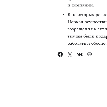
и компаний.
В некоторых реги
Церкви осуществи
возращения к акт
ткачам были пода
работать и обеспе