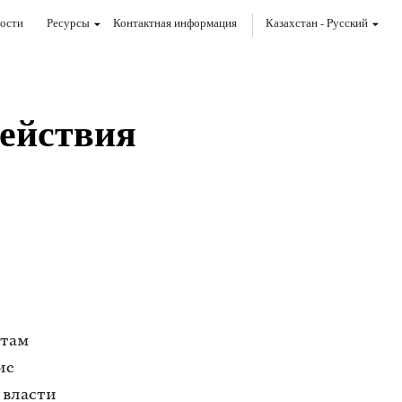
ости
Ресурсы
Контактная информация
Казахстан
-
Pусский
ействия
 там
ие
 власти