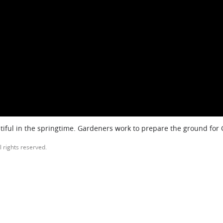
iful in the springtime. Gardeners work to prepare the ground for
l rights reserved.