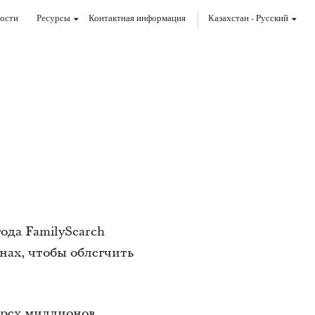
ости
Ресурсы
Контактная информация
Казахстан
-
Pусский
года FamilySearch
анах, чтобы облегчить
трех миллионов