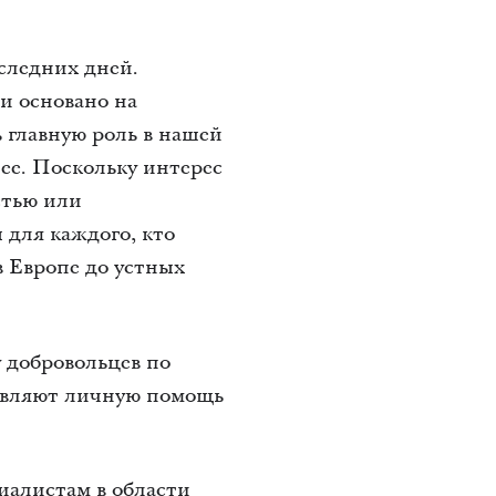
следних дней.
и основано на
 главную роль в нашей
ее. Поскольку интерес
стью или
 для каждого, кто
в Европе до устных
у добровольцев по
тавляют личную помощь
иалистам в области