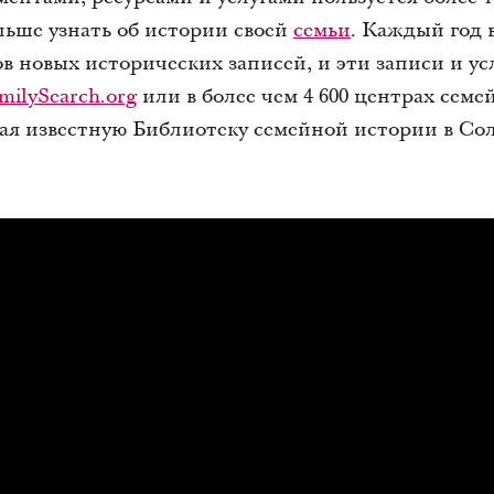
льше узнать об истории своей
семьи
. Каждый год 
в новых исторических записей, и эти записи и ус
milySearch.org
или в более чем 4 600 центрах семе
чая известную Библиотеку семейной истории в Со