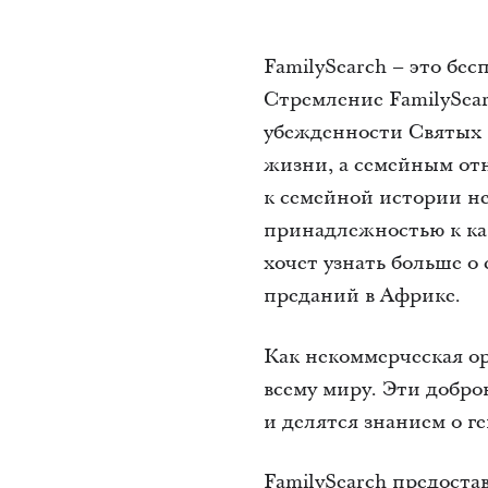
FamilySearch – это бе
Стремление FamilySea
убежденности Святых п
жизни, а семейным от
к семейной истории н
принадлежностью к как
хочет узнать больше о
преданий в Африке.
Как некоммерческая ор
всему миру. Эти добр
и делятся знанием о г
FamilySearch предост