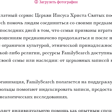
Загрузить фотографии
сплатный сервис Церкви Иисуса Христа Святых по
rch помочь людям соединиться со своими предкам
оследних дней в том, что семьи призваны играть
ношениям предназначено продолжаться и после н
е ограничен культурой, этнической принадлежно
ой-либо религии, ресурсы FamilySearch доступны
 своей семье или наследии: от церковных записей 
ганизация, FamilySearch полагается на поддержк
овольцы помогают индексировать записи, предос
енеалогических исследованиях.
авляет индивидуальную помощь как опытным спец