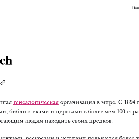
Нов
ch
йшая
генеалогическая
организация в мире. С 1894 
ами, библиотеками и церквами в более чем 100 стр
могающим людям находить своих предков.
ентами, ресурсами и услугами пользуется более 