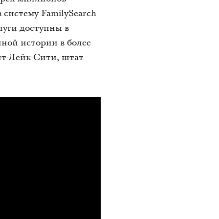
в систему FamilySearch
луги доступны в
йной истории в более
лт-Лейк-Сити, штат