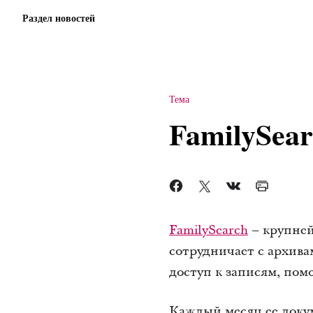
Раздел новостей
Тема
FamilySear
FamilySearch
– крупне
сотрудничает с архи­в
доступ к записям­, по
Каждый месяц ее докум