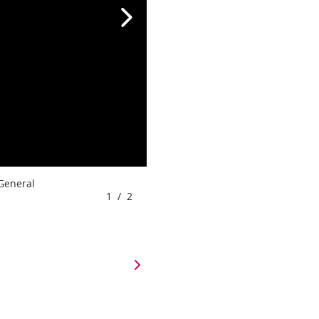
 General
1
/
2