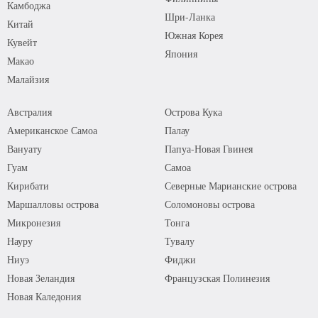
Камбоджа
Шри-Ланка
Китай
Южная Корея
Кувейт
Япония
Макао
Малайзия
Австралия
Острова Кука
Американское Самоа
Палау
Вануату
Папуа-Новая Гвинея
Гуам
Самоа
Кирибати
Северные Марианские острова
Маршалловы острова
Соломоновы острова
Микронезия
Тонга
Науру
Тувалу
Ниуэ
Фиджи
Новая Зеландия
Французская Полинезия
Новая Каледония