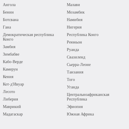
Ангола
Малави
Бенин
Мозамбик
Ботсвана
Намибия
Гана
Нигерия
Демократическая республика
Республика Конго
Конго
Реюньон
Замбия
Руанда
Зимбабве
Свазиленд
Кабо-Верде
Сьерра-Леоне
Камерун
Танзания
Кения
Того
Кот-д'Ивуар
Уганда
Лесото
Центральноафриканская
Либерия
Республика
Маврикий
Эфиопия
Мадагаскар
Южная Африка