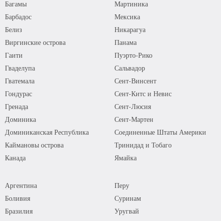
Багамы
Мартиника
Барбадос
Мексика
Белиз
Никарагуа
Виргинские острова
Панама
Гаити
Пуэрто-Рико
Гваделупа
Сальвадор
Гватемала
Сент-Винсент
Гондурас
Сент-Китс и Невис
Гренада
Сент-Люсия
Доминика
Сент-Мартен
Доминиканская Республика
Соединенные Штаты Америки
Каймановы острова
Тринидад и Тобаго
Канада
Ямайка
Аргентина
Перу
Боливия
Суринам
Бразилия
Уругвай