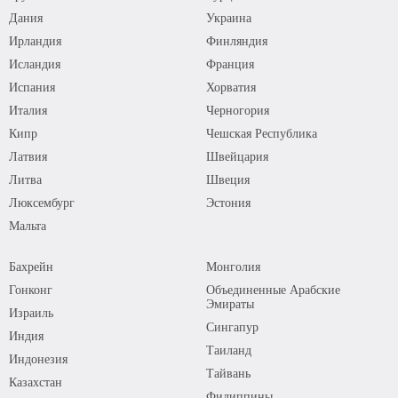
Дания
Украина
Ирландия
Финляндия
Исландия
Франция
Испания
Хорватия
Италия
Черногория
Кипр
Чешская Республика
Латвия
Швейцария
Литва
Швеция
Люксембург
Эстония
Мальта
Бахрейн
Монголия
Гонконг
Объединенные Арабские
Эмираты
Израиль
Сингапур
Индия
Таиланд
Индонезия
Тайвань
Казахстан
Филиппины