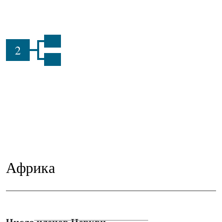
2
Африка
Число членов Церкви