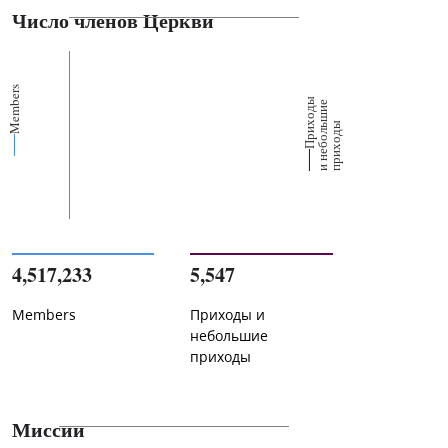
Число членов Церкви
Members
П
р
и
о
д
ы
и
н
е
б
о
л
ш
и
п
р
и
х
о
д
е
х
ь
ы
4,517,233
5,547
Members
Приходы и
небольшие
приходы
Миссии