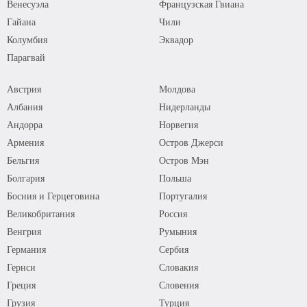
Венесуэла
Французская Гвиана
Гайана
Чили
Колумбия
Эквадор
Парагвай
Австрия
Молдова
Албания
Нидерланды
Андорра
Норвегия
Армения
Остров Джерси
Бельгия
Остров Мэн
Болгария
Польша
Босния и Герцеговина
Португалия
Великобритания
Россия
Венгрия
Румыния
Германия
Сербия
Гернси
Словакия
Греция
Словения
Грузия
Турция