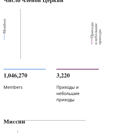
Members
П
р
и
о
д
ы
и
н
е
б
о
л
ш
и
п
р
и
х
о
д
е
х
ь
ы
1,046,270
3,220
Members
Приходы и
небольшие
приходы
Миссии