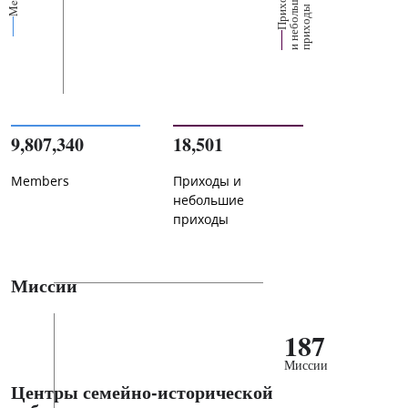
П
р
и
о
д
ы
и
н
е
б
о
л
ш
и
п
р
и
х
о
д
е
х
ь
ы
9,807,340
18,501
Members
Приходы и
небольшие
приходы
Миссии
187
Миссии
Центры семейно-исторической