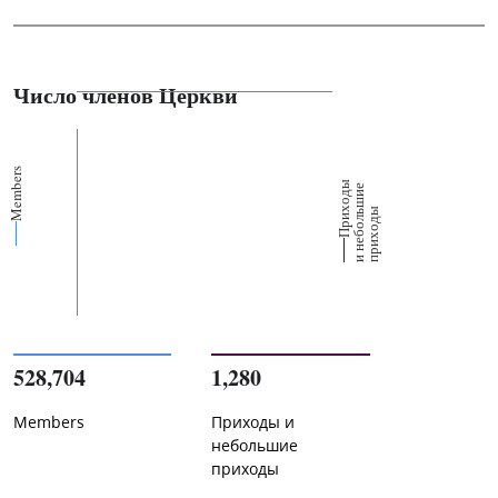
Число членов Церкви
Members
П
р
и
о
д
ы
и
н
е
б
о
л
ш
и
п
р
и
х
о
д
е
х
ь
ы
528,704
1,280
Members
Приходы и
небольшие
приходы