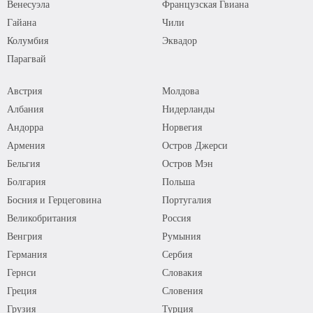
Венесуэла
Французская Гвиана
Гайана
Чили
Колумбия
Эквадор
Парагвай
Австрия
Молдова
Албания
Нидерланды
Андорра
Норвегия
Армения
Остров Джерси
Бельгия
Остров Мэн
Болгария
Польша
Босния и Герцеговина
Португалия
Великобритания
Россия
Венгрия
Румыния
Германия
Сербия
Гернси
Словакия
Греция
Словения
Грузия
Турция