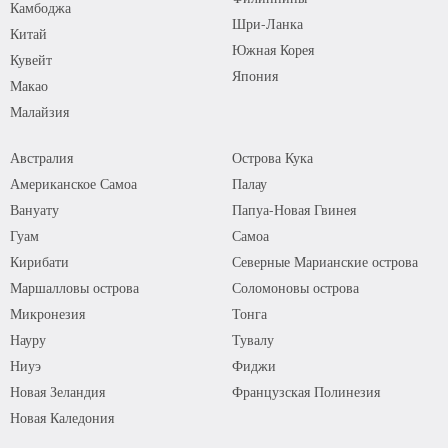
Камбоджа
Шри-Ланка
Китай
Южная Корея
Кувейт
Япония
Макао
Малайзия
Австралия
Острова Кука
Американское Самоа
Палау
Вануату
Папуа-Новая Гвинея
Гуам
Самоа
Кирибати
Северные Марианские острова
Маршалловы острова
Соломоновы острова
Микронезия
Тонга
Науру
Тувалу
Ниуэ
Фиджи
Новая Зеландия
Французская Полинезия
Новая Каледония