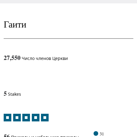
Гаити
27,550
Число членов Церкви
1
-in-
5
Stakes
31
56