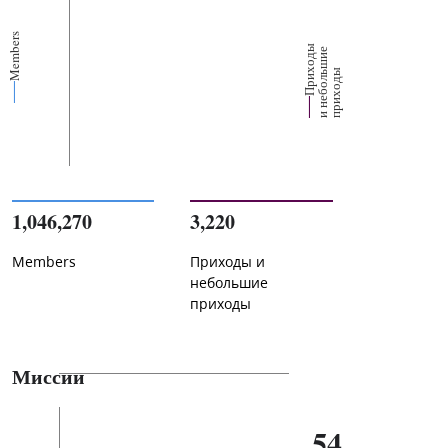
Members
П
р
и
о
д
ы
и
н
е
б
о
л
ш
и
п
р
и
х
о
д
е
х
ь
ы
1,046,270
3,220
Members
Приходы и
небольшие
приходы
Миссии
54