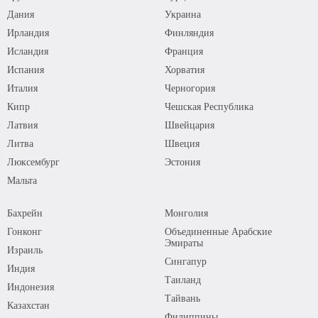
Дания
Украина
Ирландия
Финляндия
Исландия
Франция
Испания
Хорватия
Италия
Черногория
Кипр
Чешская Республика
Латвия
Швейцария
Литва
Швеция
Люксембург
Эстония
Мальта
Бахрейн
Монголия
Гонконг
Объединенные Арабские
Эмираты
Израиль
Сингапур
Индия
Таиланд
Индонезия
Тайвань
Казахстан
Филиппины