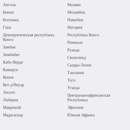
Ангола
Малави
Бенин
Мозамбик
Ботсвана
Намибия
Гана
Нигерия
Демократическая республика
Республика Конго
Конго
Реюньон
Замбия
Руанда
Зимбабве
Свазиленд
Кабо-Верде
Сьерра-Леоне
Камерун
Танзания
Кения
Того
Кот-д'Ивуар
Уганда
Лесото
Центральноафриканская
Либерия
Республика
Маврикий
Эфиопия
Мадагаскар
Южная Африка