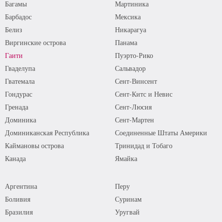
Багамы
Мартиника
Барбадос
Мексика
Белиз
Никарагуа
Виргинские острова
Панама
Гаити
Пуэрто-Рико
Гваделупа
Сальвадор
Гватемала
Сент-Винсент
Гондурас
Сент-Китс и Невис
Гренада
Сент-Люсия
Доминика
Сент-Мартен
Доминиканская Республика
Соединенные Штаты Америки
Каймановы острова
Тринидад и Тобаго
Канада
Ямайка
Аргентина
Перу
Боливия
Суринам
Бразилия
Уругвай