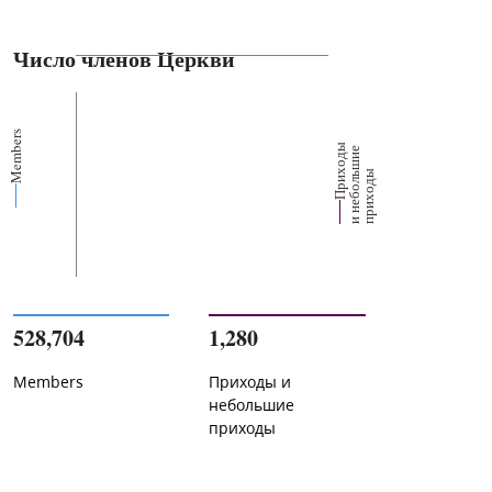
Число членов Церкви
Members
П
р
и
о
д
ы
и
н
е
б
о
л
ш
и
п
р
и
х
о
д
е
х
ь
ы
528,704
1,280
Members
Приходы и
небольшие
приходы