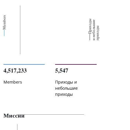
Members
П
р
и
о
д
ы
и
н
е
б
о
л
ш
и
п
р
и
х
о
д
е
х
ь
ы
4,517,233
5,547
Members
Приходы и
небольшие
приходы
Миссии