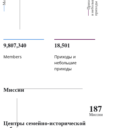
П
р
и
о
д
ы
и
н
е
б
о
л
ш
и
п
р
и
х
о
д
е
х
ь
ы
9,807,340
18,501
Members
Приходы и
небольшие
приходы
Миссии
187
Миссии
Центры семейно-исторической