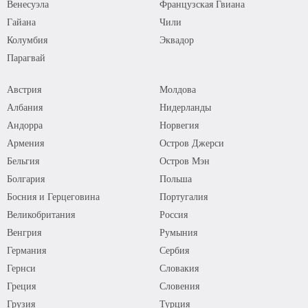
Венесуэла
Французская Гвиана
Гайана
Чили
Колумбия
Эквадор
Парагвай
Австрия
Молдова
Албания
Нидерланды
Андорра
Норвегия
Армения
Остров Джерси
Бельгия
Остров Мэн
Болгария
Польша
Босния и Герцеговина
Португалия
Великобритания
Россия
Венгрия
Румыния
Германия
Сербия
Гернси
Словакия
Греция
Словения
Грузия
Турция