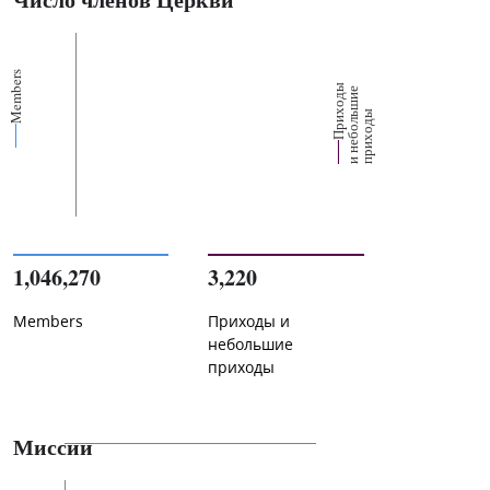
Members
П
р
и
о
д
ы
и
н
е
б
о
л
ш
и
п
р
и
х
о
д
е
х
ь
ы
1,046,270
3,220
Members
Приходы и
небольшие
приходы
Миссии