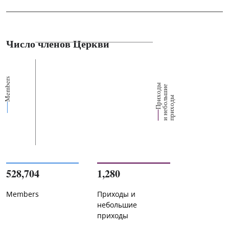
Число членов Церкви
Members
П
р
и
о
д
ы
и
н
е
б
о
л
ш
и
п
р
и
х
о
д
е
х
ь
ы
528,704
1,280
Members
Приходы и
небольшие
приходы