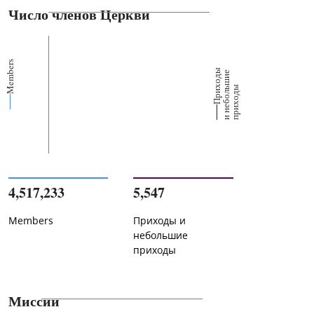
Число членов Церкви
Members
П
р
и
о
д
ы
и
н
е
б
о
л
ш
и
п
р
и
х
о
д
е
х
ь
ы
4,517,233
5,547
Members
Приходы и
небольшие
приходы
Миссии