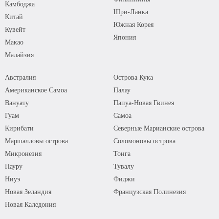
Камбоджа
Шри-Ланка
Китай
Южная Корея
Кувейт
Япония
Макао
Малайзия
Австралия
Острова Кука
Американское Самоа
Палау
Вануату
Папуа-Новая Гвинея
Гуам
Самоа
Кирибати
Северные Марианские острова
Маршалловы острова
Соломоновы острова
Микронезия
Тонга
Науру
Тувалу
Ниуэ
Фиджи
Новая Зеландия
Французская Полинезия
Новая Каледония