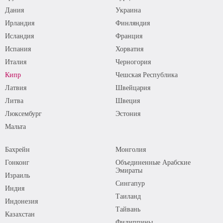
Дания
Украина
Ирландия
Финляндия
Исландия
Франция
Испания
Хорватия
Италия
Черногория
Кипр
Чешская Республика
Латвия
Швейцария
Литва
Швеция
Люксембург
Эстония
Мальта
Бахрейн
Монголия
Гонконг
Объединенные Арабские
Эмираты
Израиль
Сингапур
Индия
Таиланд
Индонезия
Тайвань
Казахстан
Филиппины