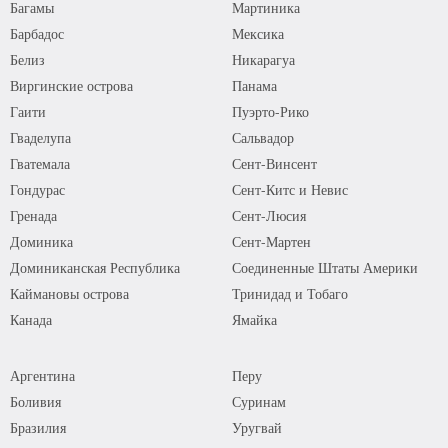
Багамы
Мартиника
Барбадос
Мексика
Белиз
Никарагуа
Виргинские острова
Панама
Гаити
Пуэрто-Рико
Гваделупа
Сальвадор
Гватемала
Сент-Винсент
Гондурас
Сент-Китс и Невис
Гренада
Сент-Люсия
Доминика
Сент-Мартен
Доминиканская Республика
Соединенные Штаты Америки
Каймановы острова
Тринидад и Тобаго
Канада
Ямайка
Аргентина
Перу
Боливия
Суринам
Бразилия
Уругвай