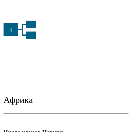
4
Африка
Число членов Церкви