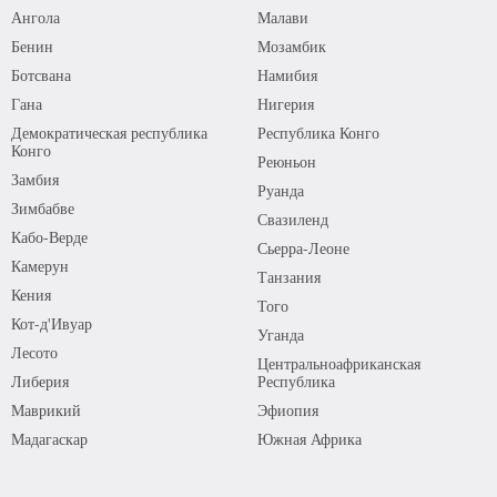
Ангола
Малави
Бенин
Мозамбик
Ботсвана
Намибия
Гана
Нигерия
Демократическая республика
Республика Конго
Конго
Реюньон
Замбия
Руанда
Зимбабве
Свазиленд
Кабо-Верде
Сьерра-Леоне
Камерун
Танзания
Кения
Того
Кот-д'Ивуар
Уганда
Лесото
Центральноафриканская
Либерия
Республика
Маврикий
Эфиопия
Мадагаскар
Южная Африка