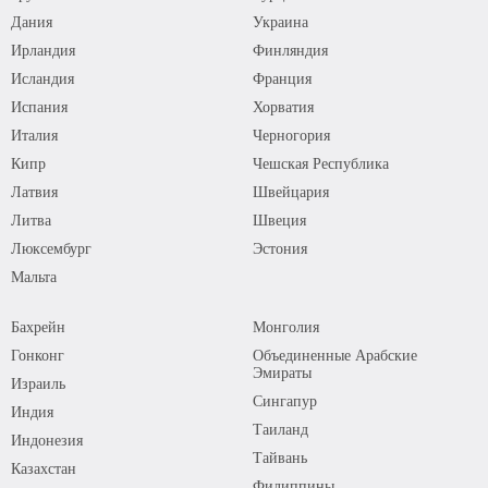
Дания
Украина
Ирландия
Финляндия
Исландия
Франция
Испания
Хорватия
Италия
Черногория
Кипр
Чешская Республика
Латвия
Швейцария
Литва
Швеция
Люксембург
Эстония
Мальта
Бахрейн
Монголия
Гонконг
Объединенные Арабские
Эмираты
Израиль
Сингапур
Индия
Таиланд
Индонезия
Тайвань
Казахстан
Филиппины