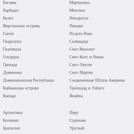
Багамы
Мартиника
Барбадос
Мексика
Белиз
Никарагуа
Виргинские острова
Панама
Гаити
Пуэрто-Рико
Гваделупа
Сальвадор
Гватемала
Сент-Винсент
Гондурас
Сент-Китс и Невис
Гренада
Сент-Люсия
Доминика
Сент-Мартен
Доминиканская Республика
Соединенные Штаты Америки
Каймановы острова
Тринидад и Тобаго
Канада
Ямайка
Аргентина
Перу
Боливия
Суринам
Бразилия
Уругвай