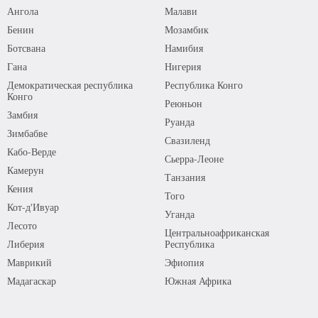
Ангола
Малави
Бенин
Мозамбик
Ботсвана
Намибия
Гана
Нигерия
Демократическая республика
Республика Конго
Конго
Реюньон
Замбия
Руанда
Зимбабве
Свазиленд
Кабо-Верде
Сьерра-Леоне
Камерун
Танзания
Кения
Того
Кот-д'Ивуар
Уганда
Лесото
Центральноафриканская
Либерия
Республика
Маврикий
Эфиопия
Мадагаскар
Южная Африка