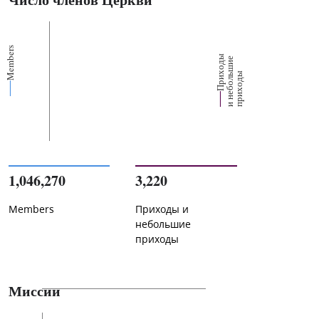
Members
П
р
и
о
д
ы
и
н
е
б
о
л
ш
и
п
р
и
х
о
д
е
х
ь
ы
1,046,270
3,220
Members
Приходы и
небольшие
приходы
Миссии