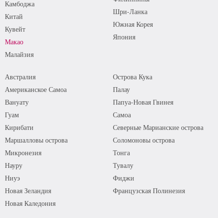
Камбоджа
Шри-Ланка
Китай
Южная Корея
Кувейт
Япония
Макао
Малайзия
Австралия
Острова Кука
Американское Самоа
Палау
Вануату
Папуа-Новая Гвинея
Гуам
Самоа
Кирибати
Северные Марианские острова
Маршалловы острова
Соломоновы острова
Микронезия
Тонга
Науру
Тувалу
Ниуэ
Фиджи
Новая Зеландия
Французская Полинезия
Новая Каледония