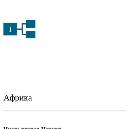
1
Африка
Число членов Церкви