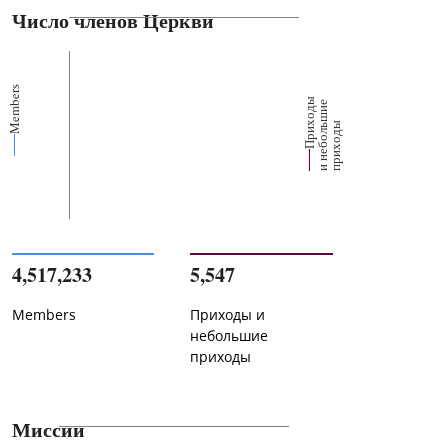
Число членов Церкви
Members
П
р
и
о
д
ы
и
н
е
б
о
л
ш
и
п
р
и
х
о
д
е
х
ь
ы
4,517,233
5,547
Members
Приходы и
небольшие
приходы
Миссии