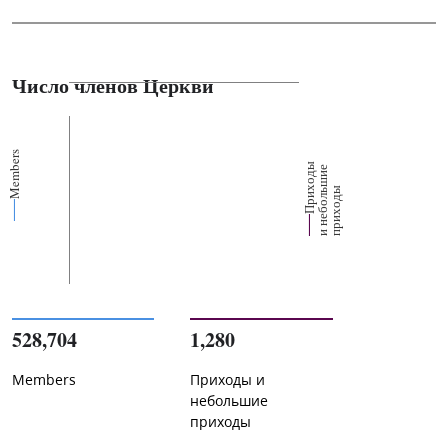
Число членов Церкви
Members
П
р
и
о
д
ы
и
н
е
б
о
л
ш
и
п
р
и
х
о
д
е
х
ь
ы
528,704
1,280
Members
Приходы и
небольшие
приходы