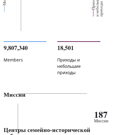
П
р
и
о
д
ы
и
н
е
б
о
л
ш
и
п
р
и
х
о
д
е
х
ь
ы
9,807,340
18,501
Members
Приходы и
небольшие
приходы
Миссии
187
Миссии
Центры семейно-исторической