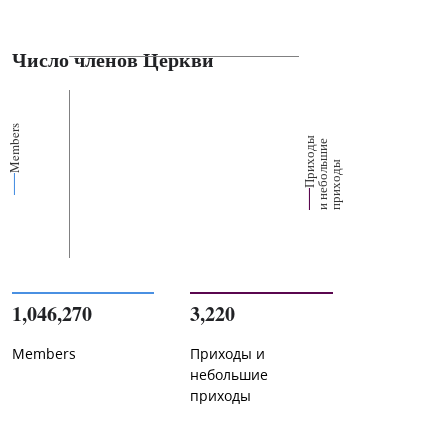
Число членов Церкви
Members
П
р
и
о
д
ы
и
н
е
б
о
л
ш
и
п
р
и
х
о
д
е
х
ь
ы
1,046,270
3,220
Members
Приходы и
небольшие
приходы