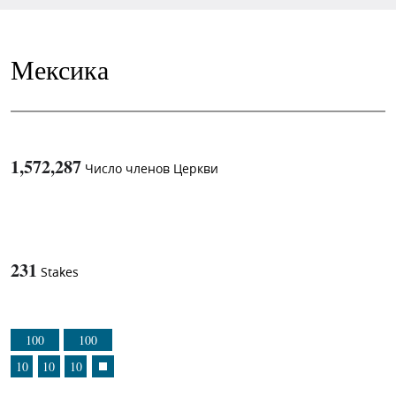
Мексика
1,572,287
Число членов Церкви
1
-in-
231
Stakes
100
100
10
10
10