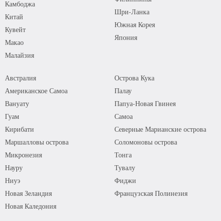
Камбоджа
Шри-Ланка
Китай
Южная Корея
Кувейт
Япония
Макао
Малайзия
Австралия
Острова Кука
Американское Самоа
Палау
Вануату
Папуа-Новая Гвинея
Гуам
Самоа
Кирибати
Северные Марианские острова
Маршалловы острова
Соломоновы острова
Микронезия
Тонга
Науру
Тувалу
Ниуэ
Фиджи
Новая Зеландия
Французская Полинезия
Новая Каледония