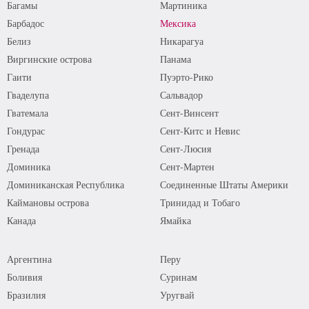
Багамы
Мартиника
Барбадос
Мексика
Белиз
Никарагуа
Виргинские острова
Панама
Гаити
Пуэрто-Рико
Гваделупа
Сальвадор
Гватемала
Сент-Винсент
Гондурас
Сент-Китс и Невис
Гренада
Сент-Люсия
Доминика
Сент-Мартен
Доминиканская Республика
Соединенные Штаты Америки
Каймановы острова
Тринидад и Тобаго
Канада
Ямайка
Аргентина
Перу
Боливия
Суринам
Бразилия
Уругвай