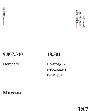
Members
П
р
и
о
д
ы
и
н
е
б
о
л
ш
и
п
р
и
х
о
д
е
х
ь
ы
9,807,340
18,501
Members
Приходы и
небольшие
приходы
Миссии
187