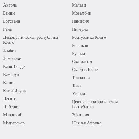
Ангола
Малави
Бенин
Мозамбик
Ботсвана
Намибия
Гана
Нигерия
Демократическая республика
Республика Конго
Конго
Реюньон
Замбия
Руанда
Зимбабве
Свазиленд
Кабо-Верде
Сьерра-Леоне
Камерун
Танзания
Кения
Того
Кот-д'Ивуар
Уганда
Лесото
Центральноафриканская
Либерия
Республика
Маврикий
Эфиопия
Мадагаскар
Южная Африка