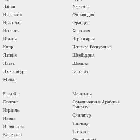
Дания
Украина
Ирландия
Финляндия
Исландия
Франция
Испания
Хорватия
Италия
Черногория
Кипр
Чешская Республика
Латвия
Швейцария
Литва
Швеция
Люксембург
Эстония
Мальта
Бахрейн
Монголия
Гонконг
Объединенные Арабские
Эмираты
Израиль
Сингапур
Индия
Таиланд
Индонезия
Тайвань
Казахстан
Филиппины