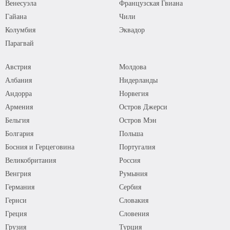
Венесуэла
Французская Гвиана
Гайана
Чили
Колумбия
Эквадор
Парагвай
Австрия
Молдова
Албания
Нидерланды
Андорра
Норвегия
Армения
Остров Джерси
Бельгия
Остров Мэн
Болгария
Польша
Босния и Герцеговина
Португалия
Великобритания
Россия
Венгрия
Румыния
Германия
Сербия
Гернси
Словакия
Греция
Словения
Грузия
Турция