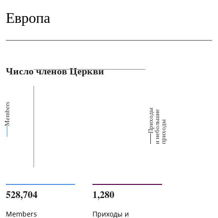
Европа
Число членов Церкви
Members
П
р
и
о
д
ы
и
н
е
б
о
л
ш
и
п
р
и
х
о
д
е
х
ь
ы
528,704
1,280
Members
Приходы и