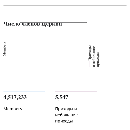
Число членов Церкви
Members
П
р
и
о
д
ы
и
н
е
б
о
л
ш
и
п
р
и
х
о
д
е
х
ь
ы
4,517,233
5,547
Members
Приходы и
небольшие
приходы