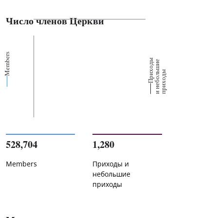
Число членов Церкви
Members
П
р
и
о
д
ы
и
н
е
б
о
л
ш
и
п
р
и
х
о
д
е
х
ь
ы
528,704
1,280
Members
Приходы и
небольшие
приходы