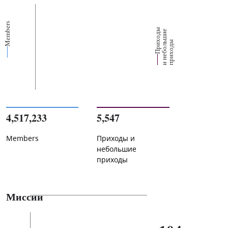
Members
П
р
и
о
д
ы
и
н
е
б
о
л
ш
и
п
р
и
х
о
д
е
х
ь
ы
4,517,233
5,547
Members
Приходы и
небольшие
приходы
Миссии