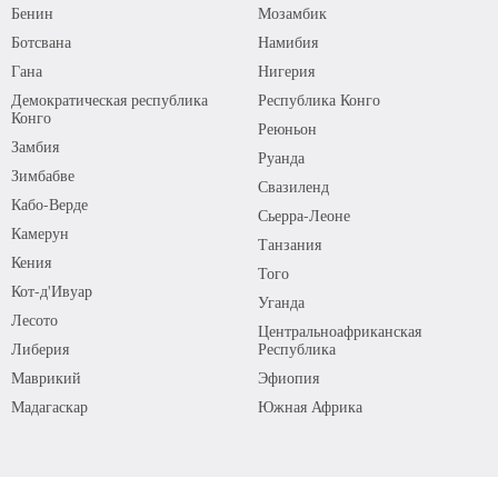
Бенин
Мозамбик
Ботсвана
Намибия
Гана
Нигерия
Демократическая республика
Республика Конго
Конго
Реюньон
Замбия
Руанда
Зимбабве
Свазиленд
Кабо-Верде
Сьерра-Леоне
Камерун
Танзания
Кения
Того
Кот-д'Ивуар
Уганда
Лесото
Центральноафриканская
Либерия
Республика
Маврикий
Эфиопия
Мадагаскар
Южная Африка