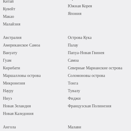
Китай
Южная Корея
Кувейт
Япония
Макао
Малайзия
Австралия
Острова Кука
Американское Самоа
Палау
Вануату
Папуа-Новая Гвинея
Гуам
Самоа
Кирибати
Северные Марианские острова
Маршалловы острова
Соломоновы острова
Микронезия
Тонга
Науру
Тувалу
Ниуэ
Фиджи
Новая Зеландия
Французская Полинезия
Новая Каледония
Ангола
Малави