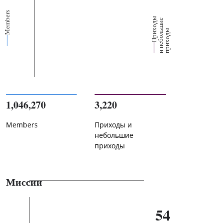
Members
П
р
и
о
д
ы
и
н
е
б
о
л
ш
и
п
р
и
х
о
д
е
х
ь
ы
1,046,270
3,220
Members
Приходы и
небольшие
приходы
Миссии
54