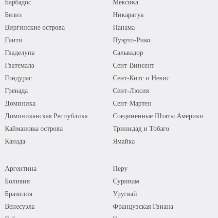
Барбадос
Мексика
Белиз
Никарагуа
Виргинские острова
Панама
Гаити
Пуэрто-Рико
Гваделупа
Сальвадор
Гватемала
Сент-Винсент
Гондурас
Сент-Китс и Невис
Гренада
Сент-Люсия
Доминика
Сент-Мартен
Доминиканская Республика
Соединенные Штаты Америки
Каймановы острова
Тринидад и Тобаго
Канада
Ямайка
Аргентина
Перу
Боливия
Суринам
Бразилия
Уругвай
Венесуэла
Французская Гвиана