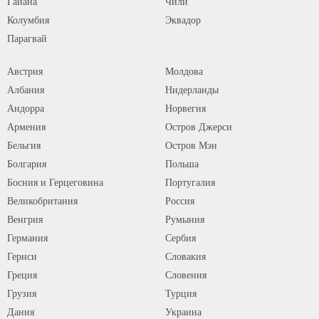
Гайана
Чили
Колумбия
Эквадор
Парагвай
Австрия
Молдова
Албания
Нидерланды
Андорра
Норвегия
Армения
Остров Джерси
Бельгия
Остров Мэн
Болгария
Польша
Босния и Герцеговина
Португалия
Великобритания
Россия
Венгрия
Румыния
Германия
Сербия
Гернси
Словакия
Греция
Словения
Грузия
Турция
Дания
Украина