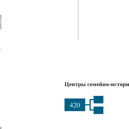
х
ш
ы
Центры семейно-истори
420
ы