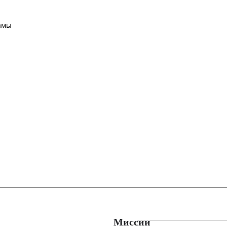
амы
Миссии