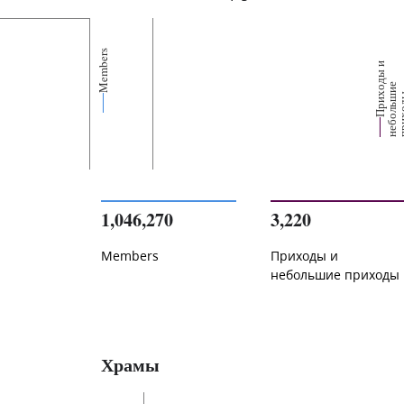
Members
П
р
и
о
д
ы
и
н
е
б
о
л
ь
и
п
р
и
х
о
д
е
1,046,270
3,220
Members
Приходы и
небольшие приходы
Храмы