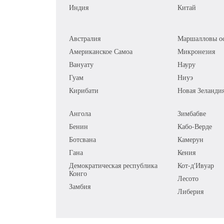
Индия
Китай
Австралия
Маршалловы ос
Американское Самоа
Микронезия
Вануату
Науру
Гуам
Ниуэ
Кирибати
Новая Зеланди
Ангола
Зимбабве
Бенин
Кабо-Верде
Ботсвана
Камерун
Гана
Кения
Демократическая республика
Кот-д'Ивуар
Конго
Лесото
Замбия
Либерия