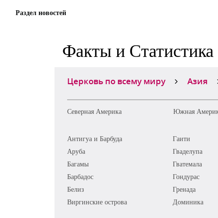
Раздел новостей
Факты и Статистика
Церковь по всему миру
Азия
Северная Америка
Южная Амери
Антигуа и Барбуда
Гаити
Аруба
Гваделупа
Багамы
Гватемала
Барбадос
Гондурас
Белиз
Гренада
Виргинские острова
Доминика