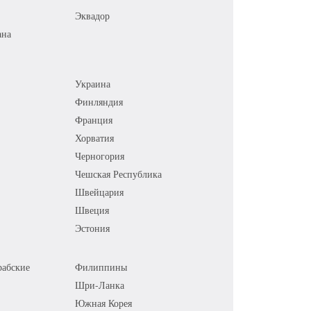
Эквадор
ана
Украина
Финляндия
Франция
Хорватия
Черногория
Чешская Республика
Швейцария
Швеция
Эстония
абские
Филиппины
Шри-Ланка
Южная Корея