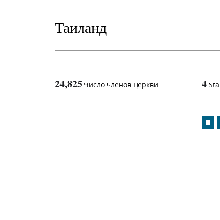
Таиланд
24,825
4
Число членов Церкви
Sta
1
-in-