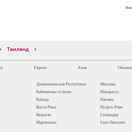
Нов
Таиланд
ка
Европа
Азия
Океания
Доминиканская Республика
Мексика
Каймановы острова
Никарагуа
Канада
Панама
Коста-Рика
Пуэрто-Рико
Кюрасао
Сальвадор
Мартиника
Сент-Винсент