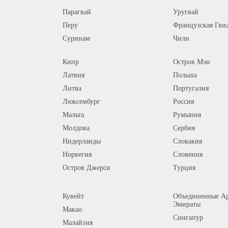
Парагвай
Уругвай
Перу
Французская Гви
Суринам
Чили
Кипр
Остров Мэн
Латвия
Польша
Литва
Португалия
Люксембург
Россия
Мальта
Румыния
Молдова
Сербия
Нидерланды
Словакия
Норвегия
Словения
Остров Джерси
Турция
Кувейт
Объединенные Ар
Эмираты
Макао
Сингапур
Малайзия