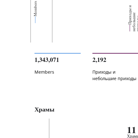
Members
П
р
и
о
д
ы
и
н
е
б
о
л
ь
и
п
р
и
х
о
д
е
1,343,071
2,192
Members
Приходы и
небольшие приходы
Храмы
11
Храм