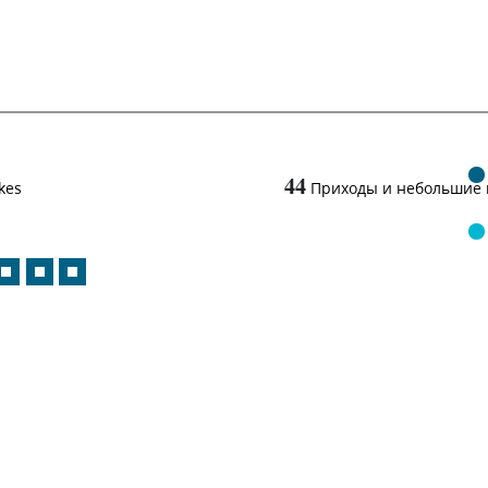
44
kes
Приходы и небольшие