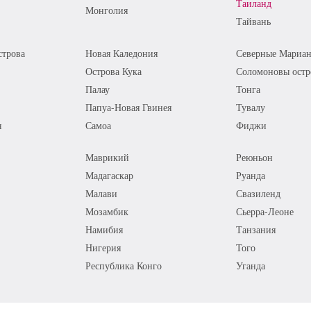
Таиланд
Монголия
Тайвань
трова
Новая Каледония
Северные Мариан
Острова Кука
Соломоновы остр
Палау
Тонга
Папуа-Новая Гвинея
Тувалу
я
Самоа
Фиджи
Маврикий
Реюньон
Мадагаскар
Руанда
Малави
Свазиленд
Мозамбик
Сьерра-Леоне
Намибия
Танзания
Нигерия
Того
Республика Конго
Уганда