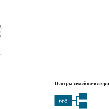
х
ш
ы
Центры семейно-истори
665