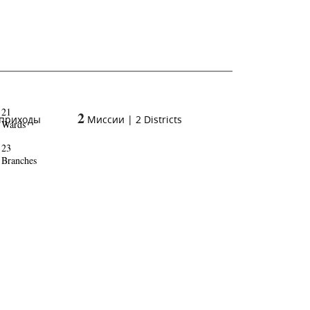
21
2
 приходы
Миссии
|
2
Districts
Wards
23
Branches