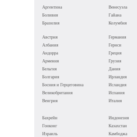
Аргентина
Венесуэла
Боливия
Гайана
Бразилия
Колумбия
Австрия
Германия
Албания
Гернси
Андорра
Греция
Армения
Грузия
Бельгия
Дания
Болгария
Ирландия
Босния и Герцеговина
Исландия
Великобритания
Испания
Венгрия
Италия
Бахрейн
Индонезия
Гонконг
Казахстан
Израиль
Камбоджа