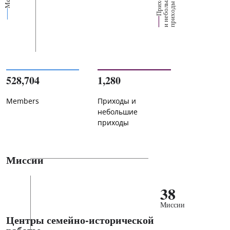
П
р
и
о
д
ы
и
н
е
б
о
л
ш
и
п
р
и
х
о
д
е
х
ь
ы
528,704
1,280
Members
Приходы и
небольшие
приходы
Миссии
38
Миссии
Центры семейно-исторической