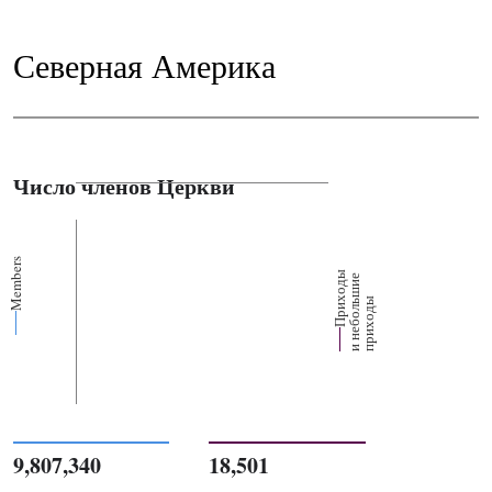
Северная Америка
Число членов Церкви
Members
П
р
и
о
д
ы
и
н
е
б
о
л
ш
и
п
р
и
х
о
д
е
х
ь
ы
9,807,340
18,501