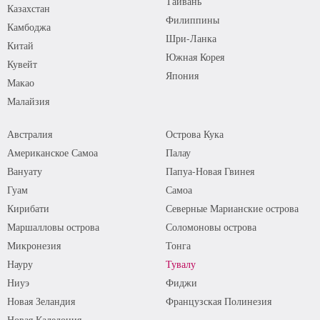
Тайвань
Казахстан
Филиппины
Камбоджа
Шри-Ланка
Китай
Южная Корея
Кувейт
Япония
Макао
Малайзия
Австралия
Острова Кука
Американское Самоа
Палау
Вануату
Папуа-Новая Гвинея
Гуам
Самоа
Кирибати
Северные Марианские острова
Маршалловы острова
Соломоновы острова
Микронезия
Тонга
Науру
Тувалу
Ниуэ
Фиджи
Новая Зеландия
Французская Полинезия
Новая Каледония