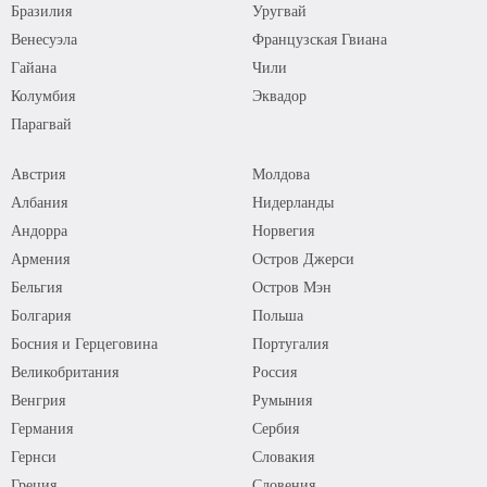
Бразилия
Уругвай
Венесуэла
Французская Гвиана
Гайана
Чили
Колумбия
Эквадор
Парагвай
Австрия
Молдова
Албания
Нидерланды
Андорра
Норвегия
Армения
Остров Джерси
Бельгия
Остров Мэн
Болгария
Польша
Босния и Герцеговина
Португалия
Великобритания
Россия
Венгрия
Румыния
Германия
Сербия
Гернси
Словакия
Греция
Словения