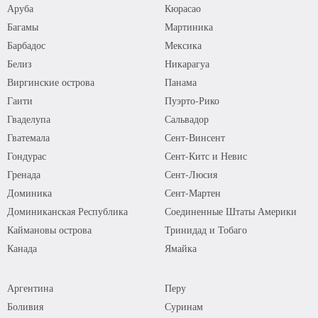
Аруба
Кюрасао
Багамы
Мартиника
Барбадос
Мексика
Белиз
Никарагуа
Виргинские острова
Панама
Гаити
Пуэрто-Рико
Гваделупа
Сальвадор
Гватемала
Сент-Винсент
Гондурас
Сент-Китс и Невис
Гренада
Сент-Люсия
Доминика
Сент-Мартен
Доминиканская Республика
Соединенные Штаты Америки
Каймановы острова
Тринидад и Тобаго
Канада
Ямайка
Аргентина
Перу
Боливия
Суринам