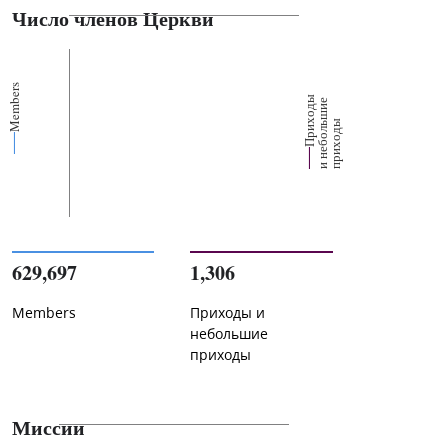
Число членов Церкви
Members
П
р
и
о
д
ы
и
н
е
б
о
л
ш
и
п
р
и
х
о
д
е
х
ь
ы
629,697
1,306
Members
Приходы и
небольшие
приходы
Миссии