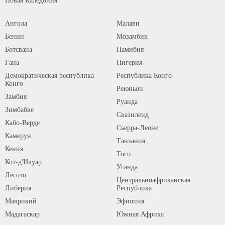
Ангола
Малави
Бенин
Мозамбик
Ботсвана
Намибия
Гана
Нигерия
Демократическая республика
Республика Конго
Конго
Реюньон
Замбия
Руанда
Зимбабве
Свазиленд
Кабо-Верде
Сьерра-Леоне
Камерун
Танзания
Кения
Того
Кот-д'Ивуар
Уганда
Лесото
Центральноафриканская
Либерия
Республика
Маврикий
Эфиопия
Мадагаскар
Южная Африка