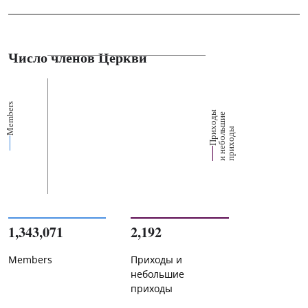
Число членов Церкви
Members
П
р
и
о
д
ы
и
н
е
б
о
л
ш
и
п
р
и
х
о
д
е
х
ь
ы
1,343,071
2,192
Members
Приходы и
небольшие
приходы