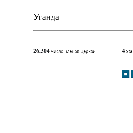
Уганда
26,304
4
Число членов Церкви
Sta
1
-in-