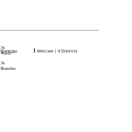
26
1
 приходы
Миссии
|
4
Districts
Wards
36
Branches