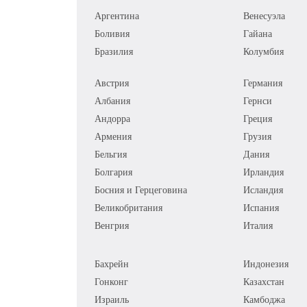
Аргентина
Венесуэла
Боливия
Гайана
Бразилия
Колумбия
Австрия
Германия
Албания
Гернси
Андорра
Греция
Армения
Грузия
Бельгия
Дания
Болгария
Ирландия
Босния и Герцеговина
Исландия
Великобритания
Испания
Венгрия
Италия
Бахрейн
Индонезия
Гонконг
Казахстан
Израиль
Камбоджа