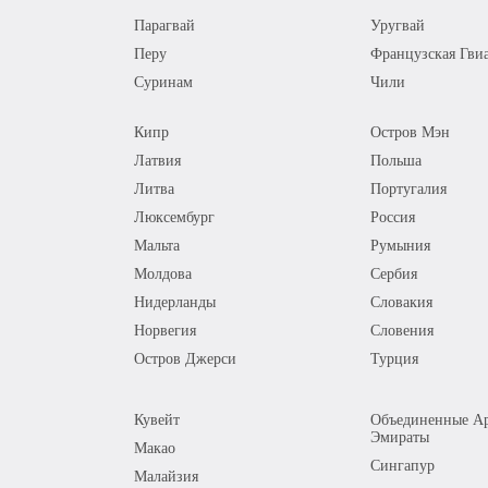
Парагвай
Уругвай
Перу
Французская Гви
Суринам
Чили
Кипр
Остров Мэн
Латвия
Польша
Литва
Португалия
Люксембург
Россия
Мальта
Румыния
Молдова
Сербия
Нидерланды
Словакия
Норвегия
Словения
Остров Джерси
Турция
Кувейт
Объединенные Ар
Эмираты
Макао
Сингапур
Малайзия