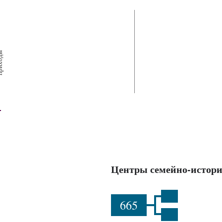
х
ш
ы
Центры семейно-истори
665