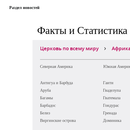
Раздел новостей
Факты и Статистика
Церковь по всему миру
Африк
Северная Америка
Южная Амери
Антигуа и Барбуда
Гаити
Аруба
Гваделупа
Багамы
Гватемала
Барбадос
Гондурас
Белиз
Гренада
Виргинские острова
Доминика