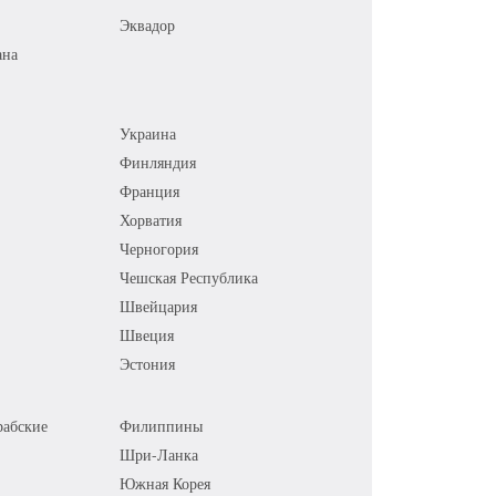
Эквадор
ана
Украина
Финляндия
Франция
Хорватия
Черногория
Чешская Республика
Швейцария
Швеция
Эстония
абские
Филиппины
Шри-Ланка
Южная Корея