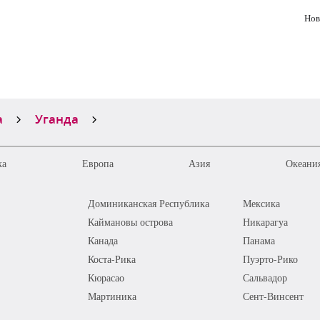
Нов
а
Уганда
ка
Европа
Азия
Океания
Доминиканская Республика
Мексика
Каймановы острова
Никарагуа
Канада
Панама
Коста-Рика
Пуэрто-Рико
Кюрасао
Сальвадор
Мартиника
Сент-Винсент