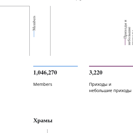
Members
П
р
и
о
д
ы
и
н
е
б
о
л
ь
и
п
р
и
х
о
д
е
1,046,270
3,220
Members
Приходы и
небольшие приходы
Храмы