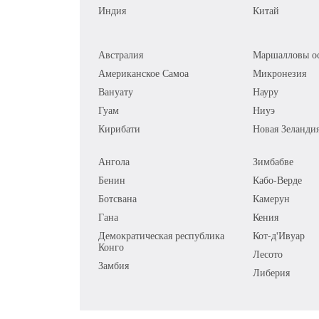
Индия
Китай
Австралия
Маршалловы ос
Американское Самоа
Микронезия
Вануату
Науру
Гуам
Ниуэ
Кирибати
Новая Зеланди
Ангола
Зимбабве
Бенин
Кабо-Верде
Ботсвана
Камерун
Гана
Кения
Демократическая республика
Кот-д'Ивуар
Конго
Лесото
Замбия
Либерия