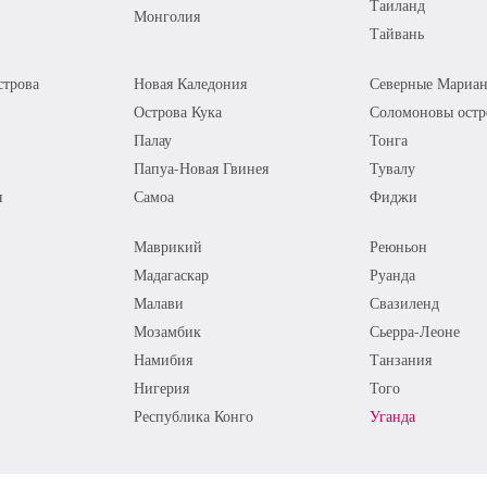
Таиланд
Монголия
Тайвань
трова
Новая Каледония
Северные Мариан
Острова Кука
Соломоновы остр
Палау
Тонга
Папуа-Новая Гвинея
Тувалу
я
Самоа
Фиджи
Маврикий
Реюньон
Мадагаскар
Руанда
Малави
Свазиленд
Мозамбик
Сьерра-Леоне
Намибия
Танзания
Нигерия
Того
Республика Конго
Уганда