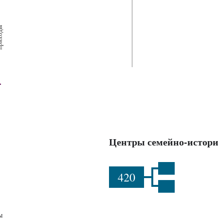
х
ш
ы
Центры семейно-истори
420
ы