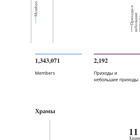
Members
П
р
и
о
д
ы
и
н
е
б
о
л
ь
и
п
р
и
х
о
д
е
1,343,071
2,192
Members
Приходы и
небольшие приходы
Храмы
11
Храм