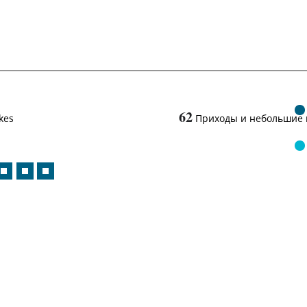
62
kes
Приходы и небольшие