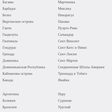
Багамы
Мартиника
Барбадос
Мексика
Белиз
Никарагуа
Виргинские острова
Панама
Гаити
Пуэрто-Рико
Гваделупа
Сальвадор
Гватемала
Сент-Винсент
Гондурас
Сент-Китс и Невис
Гренада
Сент-Люсия
Доминика
Сент-Мартен
Доминиканская Республика
Соединенные Штаты Америки
Каймановы острова
Тринидад и Тобаго
Канада
Ямайка
Аргентина
Перу
Боливия
Суринам
Бразилия
Уругвай