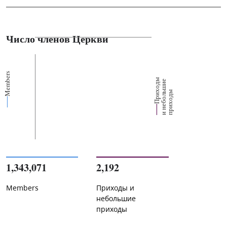
Число членов Церкви
Members
П
р
и
о
д
ы
и
н
е
б
о
л
ш
и
п
р
и
х
о
д
е
х
ь
ы
1,343,071
2,192
Members
Приходы и
небольшие
приходы