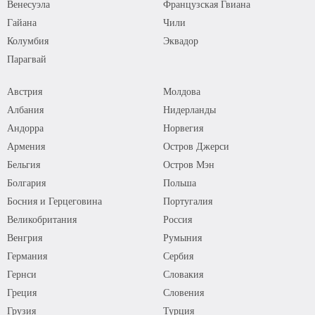
Венесуэла
Французская Гвиана
Гайана
Чили
Колумбия
Эквадор
Парагвай
Австрия
Молдова
Албания
Нидерланды
Андорра
Норвегия
Армения
Остров Джерси
Бельгия
Остров Мэн
Болгария
Польша
Босния и Герцеговина
Португалия
Великобритания
Россия
Венгрия
Румыния
Германия
Сербия
Гернси
Словакия
Греция
Словения
Грузия
Турция