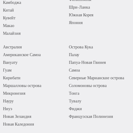
Камбоджа
Шри-Ланка
Китай
Южная Корея
Кувейт
Япония
Макао
Малайзия
Австралия
Острова Кука
Американское Самоа
Палау
Вануату
Папуа-Новая Гвинея
Гуам
Самоа
Кирибати
Северные Марианские острова
Маршалловы острова
Соломоновы острова
Микронезия
Тонга
Науру
Тувалу
Ниуэ
Фиджи
Новая Зеландия
Французская Полинезия
Новая Каледония