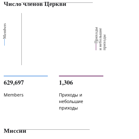
Число членов Церкви
Members
П
р
и
о
д
ы
и
н
е
б
о
л
ш
и
п
р
и
х
о
д
е
х
ь
ы
629,697
1,306
Members
Приходы и
небольшие
приходы
Миссии