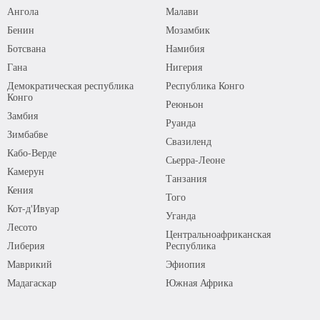
Ангола
Малави
Бенин
Мозамбик
Ботсвана
Намибия
Гана
Нигерия
Демократическая республика
Республика Конго
Конго
Реюньон
Замбия
Руанда
Зимбабве
Свазиленд
Кабо-Верде
Сьерра-Леоне
Камерун
Танзания
Кения
Того
Кот-д'Ивуар
Уганда
Лесото
Центральноафриканская
Либерия
Республика
Маврикий
Эфиопия
Мадагаскар
Южная Африка