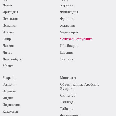
Дания
Украина
Ирландия
Финляндия
Исландия
Франция
Испания
Хорватия
Италия
Черногория
Кипр
Чешская Республика
Латвия
Швейцария
Литва
Швеция
Люксембург
Эстония
Мальта
Бахрейн
Монголия
Гонконг
Объединенные Арабские
Эмираты
Израиль
Сингапур
Индия
Таиланд
Индонезия
Тайвань
Казахстан
Филиппины