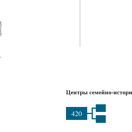
х
ш
ы
Центры семейно-истори
420