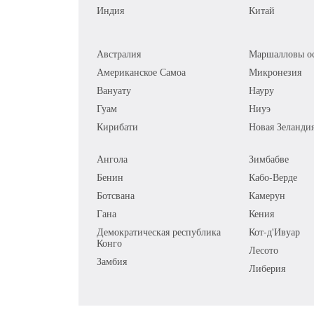
Индия
Китай
Австралия
Маршалловы ос
Американское Самоа
Микронезия
Вануату
Науру
Гуам
Ниуэ
Кирибати
Новая Зеланди
Ангола
Зимбабве
Бенин
Кабо-Верде
Ботсвана
Камерун
Гана
Кения
Демократическая республика
Кот-д'Ивуар
Конго
Лесото
Замбия
Либерия