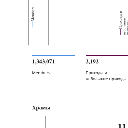
Members
П
р
и
о
д
ы
и
н
е
б
о
л
ь
и
п
р
и
х
о
д
е
1,343,071
2,192
Members
Приходы и
небольшие приходы
Храмы
11