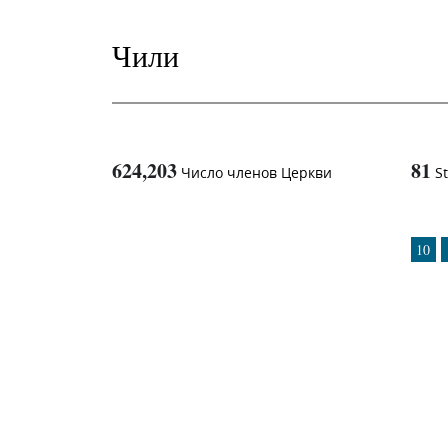
Чили
624,203
81
Число членов Церкви
S
1
-in-
10