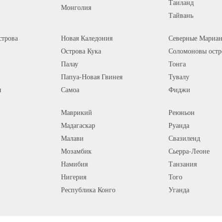
Таиланд
Монголия
Тайвань
трова
Новая Каледония
Северные Мариан
Острова Кука
Соломоновы остр
Палау
Тонга
Папуа-Новая Гвинея
Тувалу
я
Самоа
Фиджи
Маврикий
Реюньон
Мадагаскар
Руанда
Малави
Свазиленд
Мозамбик
Сьерра-Леоне
Намибия
Танзания
Нигерия
Того
Республика Конго
Уганда