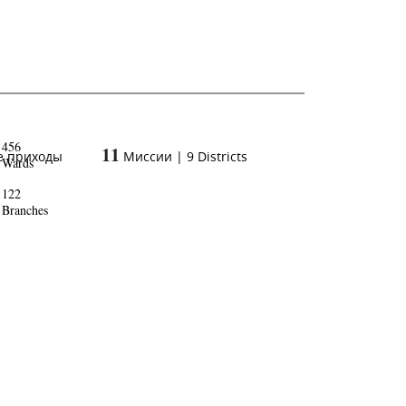
456
11
е приходы
Миссии
|
9
Districts
Wards
122
Branches