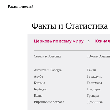
Раздел новостей
Факты и Статистика
Церковь по всему миру
Южная
Северная Америка
Южная Амери
Антигуа и Барбуда
Гаити
Аруба
Гваделупа
Багамы
Гватемала
Барбадос
Гондурас
Белиз
Гренада
Виргинские острова
Доминика