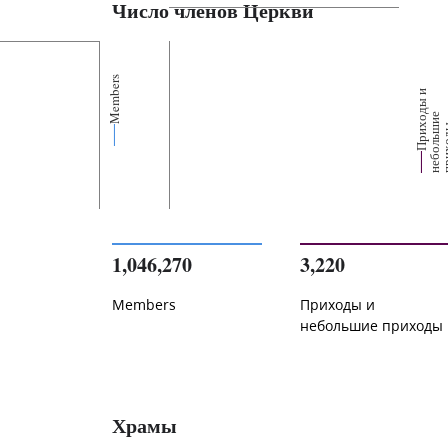
Число членов Церкви
Members
П
р
и
о
д
ы
и
н
е
б
о
л
ь
и
п
р
и
х
о
д
е
1,046,270
3,220
Members
Приходы и
небольшие приходы
Храмы