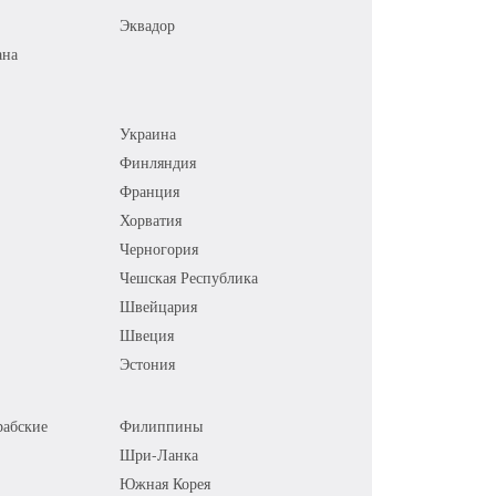
Эквадор
ана
Украина
Финляндия
Франция
Хорватия
Черногория
Чешская Республика
Швейцария
Швеция
Эстония
абские
Филиппины
Шри-Ланка
Южная Корея