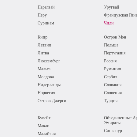
Парагвай
Уругвай
Перу
Французская Гви
Суринам
Чили
Кипр
Остров Мэн
Латвия
Польша
Литва
Португалия
Люксембург
Россия
Мальта
Румыния
Молдова
Сербия
Нидерланды
Словакия
Норвегия
Словения
Остров Джерси
Турция
Кувейт
Объединенные Ар
Эмираты
Макао
Сингапур
Малайзия