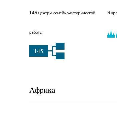
145
3
Центры семейно-исторической
Хр
работы
145
Африка