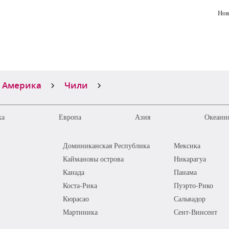
Нов
 Америка
Чили
ка
Европа
Азия
Океания
Доминиканская Республика
Мексика
Каймановы острова
Никарагуа
Канада
Панама
Коста-Рика
Пуэрто-Рико
Кюрасао
Сальвадор
Мартиника
Сент-Винсент