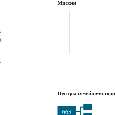
Миссии
х
ш
ы
Центры семейно-истори
665