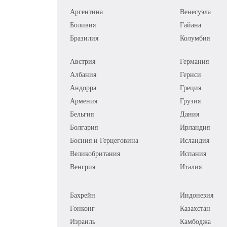
Аргентина
Венесуэла
Боливия
Гайана
Бразилия
Колумбия
Австрия
Германия
Албания
Гернси
Андорра
Греция
Армения
Грузия
Бельгия
Дания
Болгария
Ирландия
Босния и Герцеговина
Исландия
Великобритания
Испания
Венгрия
Италия
Бахрейн
Индонезия
Гонконг
Казахстан
Израиль
Камбоджа