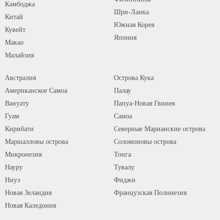
Камбоджа
Шри-Ланка
Китай
Южная Корея
Кувейт
Япония
Макао
Малайзия
Австралия
Острова Кука
Американское Самоа
Палау
Вануату
Папуа-Новая Гвинея
Гуам
Самоа
Кирибати
Северные Марианские острова
Маршалловы острова
Соломоновы острова
Микронезия
Тонга
Науру
Тувалу
Ниуэ
Фиджи
Новая Зеландия
Французская Полинезия
Новая Каледония