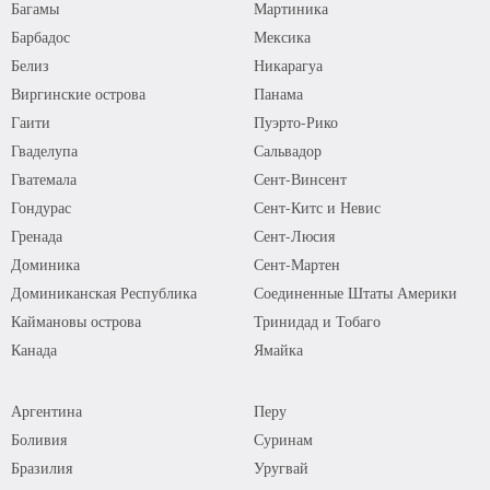
Багамы
Мартиника
Барбадос
Мексика
Белиз
Никарагуа
Виргинские острова
Панама
Гаити
Пуэрто-Рико
Гваделупа
Сальвадор
Гватемала
Сент-Винсент
Гондурас
Сент-Китс и Невис
Гренада
Сент-Люсия
Доминика
Сент-Мартен
Доминиканская Республика
Соединенные Штаты Америки
Каймановы острова
Тринидад и Тобаго
Канада
Ямайка
Аргентина
Перу
Боливия
Суринам
Бразилия
Уругвай