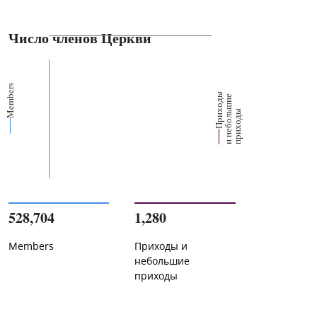
Число членов Церкви
Members
П
р
и
о
д
ы
и
н
е
б
о
л
ш
и
п
р
и
х
о
д
е
х
ь
ы
528,704
1,280
Members
Приходы и
небольшие
приходы