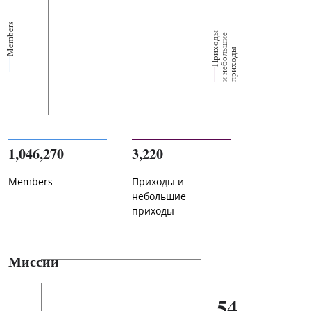
Members
П
р
и
о
д
ы
и
н
е
б
о
л
ш
и
п
р
и
х
о
д
е
х
ь
ы
1,046,270
3,220
Members
Приходы и
небольшие
приходы
Миссии
54