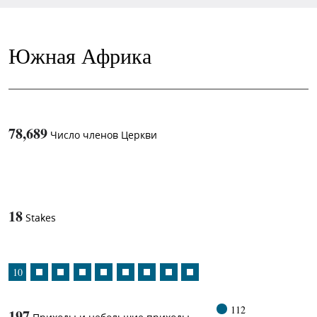
Южная Африка
78,689
Число членов Церкви
1
-in-
18
Stakes
10
112
197