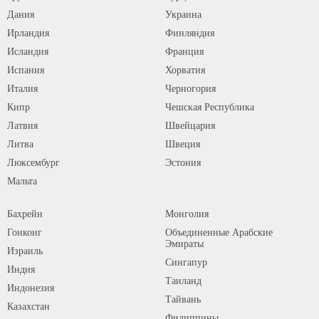
Дания
Украина
Ирландия
Финляндия
Исландия
Франция
Испания
Хорватия
Италия
Черногория
Кипр
Чешская Республика
Латвия
Швейцария
Литва
Швеция
Люксембург
Эстония
Мальта
Бахрейн
Монголия
Гонконг
Объединенные Арабские
Эмираты
Израиль
Сингапур
Индия
Таиланд
Индонезия
Тайвань
Казахстан
Филиппины