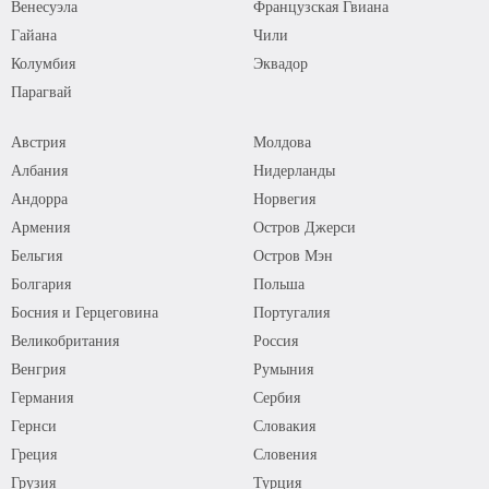
Венесуэла
Французская Гвиана
Гайана
Чили
Колумбия
Эквадор
Парагвай
Австрия
Молдова
Албания
Нидерланды
Андорра
Норвегия
Армения
Остров Джерси
Бельгия
Остров Мэн
Болгария
Польша
Босния и Герцеговина
Португалия
Великобритания
Россия
Венгрия
Румыния
Германия
Сербия
Гернси
Словакия
Греция
Словения
Грузия
Турция