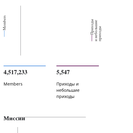
Members
П
р
и
о
д
ы
и
н
е
б
о
л
ш
и
п
р
и
х
о
д
е
х
ь
ы
4,517,233
5,547
Members
Приходы и
небольшие
приходы
Миссии