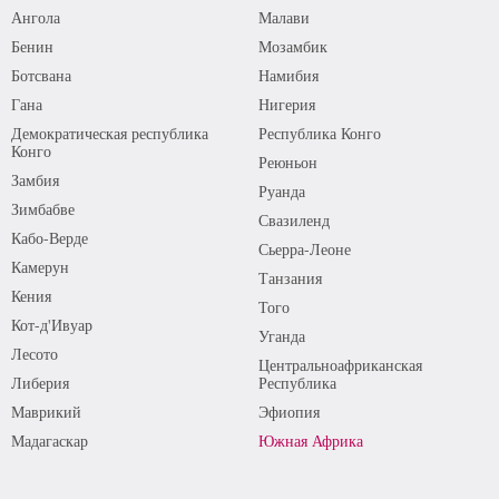
Ангола
Малави
Бенин
Мозамбик
Ботсвана
Намибия
Гана
Нигерия
Демократическая республика
Республика Конго
Конго
Реюньон
Замбия
Руанда
Зимбабве
Свазиленд
Кабо-Верде
Сьерра-Леоне
Камерун
Танзания
Кения
Того
Кот-д'Ивуар
Уганда
Лесото
Центральноафриканская
Либерия
Республика
Маврикий
Эфиопия
Мадагаскар
Южная Африка